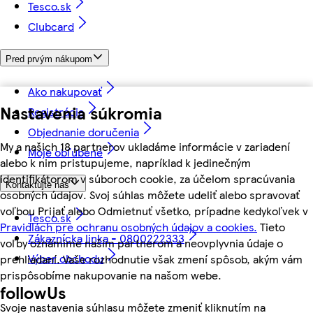
Tesco.sk
Clubcard
Pred prvým nákupom
Ako nakupovať
Nastavenia súkromia
Registrácia
Objednanie doručenia
My a našich 18 partnerov ukladáme informácie v zariadení
Moje obľúbené
alebo k nim pristupujeme, napríklad k jedinečným
identifikátorom v súboroch cookie, za účelom spracúvania
Kontaktujte nás
osobných údajov. Svoj súhlas môžete udeliť alebo spravovať
voľbou Prijať alebo Odmietnuť všetko, prípadne kedykoľvek v
Tesco.sk
Pravidlách pre ochranu osobných údajov a cookies.
Tieto
Zákaznícka linka - 0800222333
voľby oznámime našim partnerom a neovplyvnia údaje o
Výber obchodu
prehliadaní. Vaše rozhodnutie však zmení spôsob, akým vám
prispôsobíme nakupovanie na našom webe.
followUs
Svoje nastavenia súhlasu môžete zmeniť kliknutím na