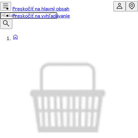
Preskočiť na hlavný obsah
Preskočiť na vyhľadávanie