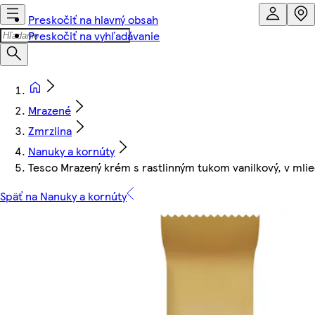
Preskočiť na hlavný obsah
Preskočiť na vyhľadávanie
Mrazené
Zmrzlina
Nanuky a kornúty
Tesco Mrazený krém s rastlinným tukom vanilkový, v mli
Späť na Nanuky a kornúty