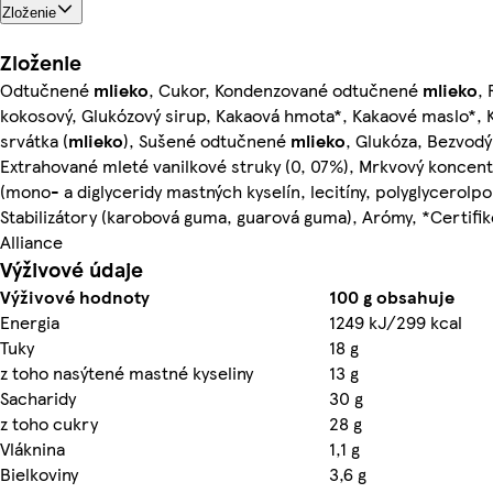
Zloženie
Zloženie
Odtučnené
mlieko
, Cukor, Kondenzované odtučnené
mlieko
, 
kokosový, Glukózový sirup, Kakaová hmota*, Kakaové maslo*,
srvátka (
mlieko
), Sušené odtučnené
mlieko
, Glukóza, Bezvod
Extrahované mleté vanilkové struky (0, 07%), Mrkvový koncent
(mono- a diglyceridy mastných kyselín, lecitíny, polyglycerolpol
Stabilizátory (karobová guma, guarová guma), Arómy, *Certifi
Alliance
Výživové údaje
Výživové hodnoty
100 g obsahuje
Energia
1249 kJ/299 kcal
Tuky
18 g
z toho nasýtené mastné kyseliny
13 g
Sacharidy
30 g
z toho cukry
28 g
Vláknina
1,1 g
Bielkoviny
3,6 g