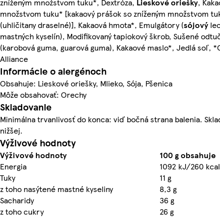
zníženým množstvom tuku*, Dextróza,
Lieskové oriešky
, Kaka
množstvom tuku* [kakaový prášok so zníženým množstvom tuku
(uhličitany draselné)], Kakaová hmota*, Emulgátory (
sójový
lec
mastných kyselín), Modifikovaný tapiokový škrob, Sušené odt
(karobová guma, guarová guma), Kakaové maslo*, Jedlá soľ, *C
Alliance
Informácie o alergénoch
Obsahuje: Lieskové oriešky, Mlieko, Sója, Pšenica
Môže obsahovať: Orechy
Skladovanie
Minimálna trvanlivosť do konca: viď bočná strana balenia. Skla
nižšej.
Výživové hodnoty
Výživové hodnoty
100 g obsahuje
Energia
1092 kJ/260 kcal
Tuky
11 g
z toho nasýtené mastné kyseliny
8,3 g
Sacharidy
36 g
z toho cukry
26 g