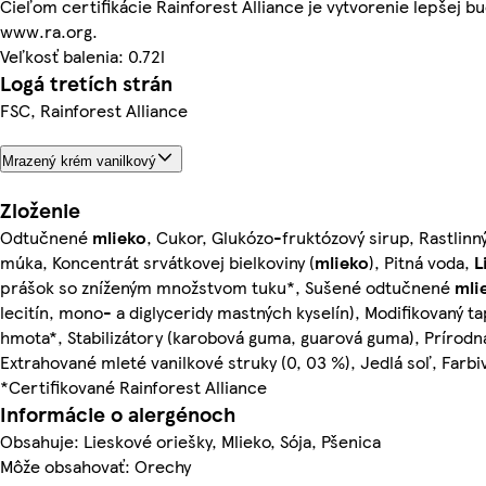
Cieľom certifikácie Rainforest Alliance je vytvorenie lepšej b
www.ra.org.
Veľkosť balenia: 0.72l
Logá tretích strán
FSC, Rainforest Alliance
Mrazený krém vanilkový
Zloženie
Odtučnené
mlieko
, Cukor, Glukózo-fruktózový sirup, Rastlinn
múka, Koncentrát srvátkovej bielkoviny (
mlieko
), Pitná voda,
L
prášok so zníženým množstvom tuku*, Sušené odtučnené
mli
lecitín, mono- a diglyceridy mastných kyselín), Modifikovaný t
hmota*, Stabilizátory (karobová guma, guarová guma), Prírodn
Extrahované mleté vanilkové struky (0, 03 %), Jedlá soľ, Farbi
*Certifikované Rainforest Alliance
Informácie o alergénoch
Obsahuje: Lieskové oriešky, Mlieko, Sója, Pšenica
Môže obsahovať: Orechy