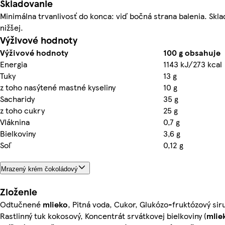
Skladovanie
Minimálna trvanlivosť do konca: viď bočná strana balenia. Skla
nižšej.
Výživové hodnoty
Výživové hodnoty
100 g obsahuje
Energia
1143 kJ/273 kcal
Tuky
13 g
z toho nasýtené mastné kyseliny
10 g
Sacharidy
35 g
z toho cukry
25 g
Vláknina
0,7 g
Bielkoviny
3,6 g
Soľ
0,12 g
Mrazený krém čokoládový
Zloženie
Odtučnené
mlieko
, Pitná voda, Cukor, Glukózo-fruktózový sir
Rastlinný tuk kokosový, Koncentrát srvátkovej bielkoviny (
mlie