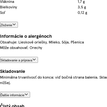
Vláknina
1,7 g
Bielkoviny
3,5 g
Soľ
0,12 g
Zloženie
Informácie o alergénoch
Obsahuje: Lieskové oriešky, Mlieko, Sója, Pšenica
Môže obsahovať: Orechy
Skladovanie a príprava
Skladovanie
Minimálna trvanlivosť do konca: viď bočná strana balenia. Skla
nižšej.
Ďalšie informácie
Čistý obsah