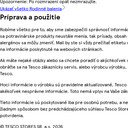
Upozornenie: Po rozmrazení opäť nezmrazujte.
Ukázať všetko Rodinné balenia
Príprava a použitie
Robíme všetko pre to, aby sme zabezpečili správnosť informác
sa potravinárske produkty neustále menia, tak prísady, obsah v
alergénov sa môžu zmeniť. Mali by ste si vždy prečítať etiketu
na informácie poskytnuté na webových stránkach.
Ak máte nejaké otázky alebo sa chcete poradiť o akýchkoľvek
obráťte sa na Tesco zákaznícky servis, alebo výrobcu výrobku, 
Tesco.
Hoci informácie o výrobku sú pravidelne aktualizované, Tesc
akékoľvek nesprávne informácie. Toto nemá vplyv na Vaše zá
Tieto informácie sú poskytované iba pre osobnú potrebu, a 
žiadnym spôsobom bez predchádzajúceho súhlasu Tesco Stores
potvrdenia.
© TESCO STORES SR, a.s. 2026