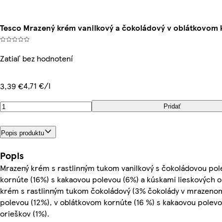
Tesco Mrazený krém vanilkový a čokoládový v oblátkovom ko
Zatiaľ bez hodnotení
4,71 €/l
3,39 €
Pridať
Popis produktu
Popis
Mrazený krém s rastlinným tukom vanilkový s čokoládovou pol
kornúte (16%) s kakaovou polevou (6%) a kúskami lieskových o
krém s rastlinným tukom čokoládový (3% čokolády v mrazeno
polevou (12%), v oblátkovom kornúte (16 %) s kakaovou polevo
orieškov (1%).