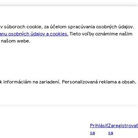
m v súboroch cookie, za účelom spracúvania osobných údajov.
anu osobných údajov a cookies.
Tieto voľby oznámime našim
a našom webe.
ť k informáciám na zariadení. Personalizovaná reklama a obsah,
Prihlásiť
Zaregistrovať
sa
sa