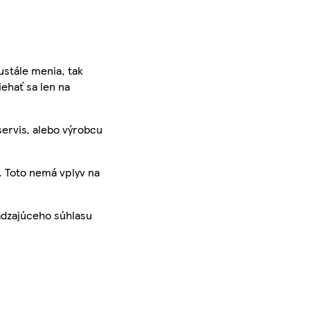
ustále menia, tak
iehať sa len na
servis, alebo výrobcu
. Toto nemá vplyv na
ádzajúceho súhlasu