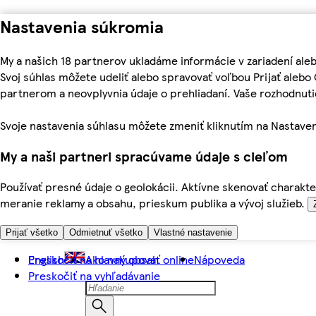
Nastavenia súkromia
My a našich 18 partnerov ukladáme informácie v zariadení ale
Svoj súhlas môžete udeliť alebo spravovať voľbou Prijať aleb
partnerom a neovplyvnia údaje o prehliadaní. Vaše rozhodnu
Svoje nastavenia súhlasu môžete zmeniť kliknutím na Nastaven
My a naši partneri spracúvame údaje s cieľom
Používať presné údaje o geolokácii. Aktívne skenovať charakter
meranie reklamy a obsahu, prieskum publika a vývoj služieb.
Prijať všetko
Odmietnuť všetko
Vlastné nastavenie
Preskočiť na hlavný obsah
English
Ako nakupovať online
Nápoveda
Preskočiť na vyhľadávanie