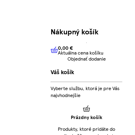
Nákupný košík
0,00 €
Aktuálna cena košíku
0,00 €
Aktuálna cena košíku
Objednať dodanie
Váš košík
Vyberte službu, ktorá je pre Vás
najvhodnejšie
Prázdny košík
Produkty, ktoré pridáte do