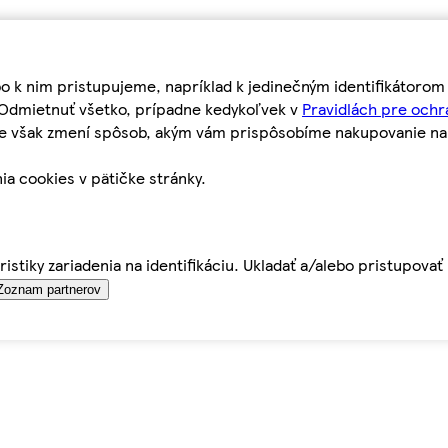
bo k nim pristupujeme, napríklad k jedinečným identifikátoro
o Odmietnuť všetko, prípadne kedykoľvek v
Pravidlách pre ochr
tie však zmení spôsob, akým vám prispôsobíme nakupovanie n
ia cookies v pätičke stránky.
istiky zariadenia na identifikáciu. Ukladať a/alebo pristupova
Zoznam partnerov