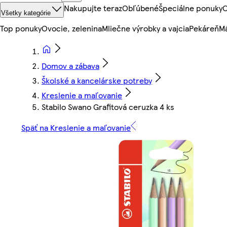
Nakupujte teraz
Obľúbené
Špeciálne ponuky
O
Všetky kategórie
Top ponuky
Ovocie, zelenina
Mliečne výrobky a vajcia
Pekáreň
Mä
Domov a zábava
Školské a kancelárske potreby
Kreslenie a maľovanie
Stabilo Swano Grafitová ceruzka 4 ks
Späť na Kreslenie a maľovanie