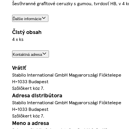
Šesťhranné grafitové ceruzky s gumou, tvrdosť HB, v 4 k
Ďalšie informácie
Čistý obsah
4 x ks
Kontaktná adresa
Vrátiť
Stabilo International GmbH Magyarországi Fióktelepe
H-1033 Budapest
Szőlőkert köz 7.
Adresa distribútora
Stabilo International GmbH Magyarországi Fióktelepe
H-1033 Budapest
Szőlőkert köz 7.
Meno a adresa