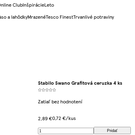
nline Club
Inšpirácie
Leto
so a lahôdky
Mrazené
Tesco Finest
Trvanlivé potraviny
Stabilo Swano Grafitová ceruzka 4 ks
Zatiaľ bez hodnotení
0,72 €/kus
2,89 €
Pridať