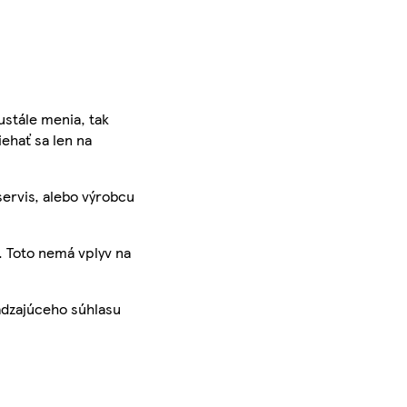
ustále menia, tak
iehať sa len na
servis, alebo výrobcu
. Toto nemá vplyv na
ádzajúceho súhlasu