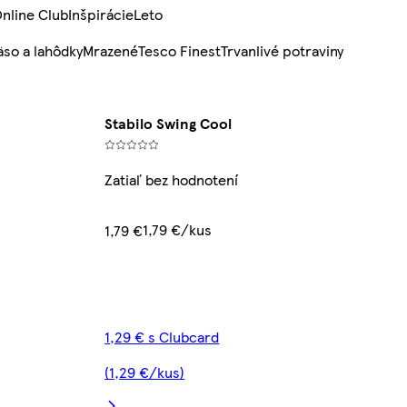
nline Club
Inšpirácie
Leto
so a lahôdky
Mrazené
Tesco Finest
Trvanlivé potraviny
Stabilo Swing Cool
Zatiaľ bez hodnotení
1,79 €/kus
1,79 €
1,29 € s Clubcard
(1,29 €/kus)