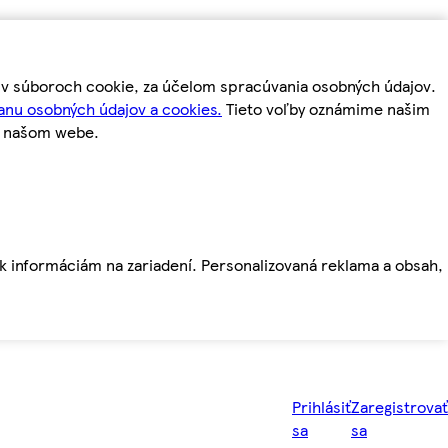
m v súboroch cookie, za účelom spracúvania osobných údajov.
anu osobných údajov a cookies.
Tieto voľby oznámime našim
a našom webe.
ť k informáciám na zariadení. Personalizovaná reklama a obsah,
Prihlásiť
Zaregistrovať
sa
sa