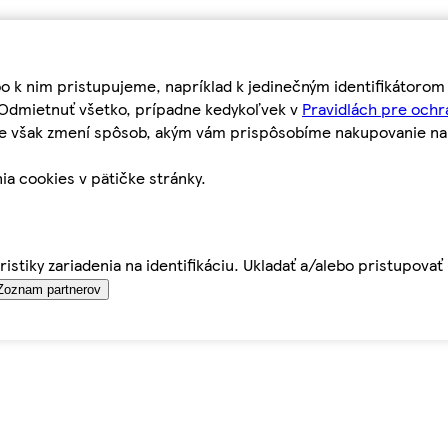
bo k nim pristupujeme, napríklad k jedinečným identifikátoro
o Odmietnuť všetko, prípadne kedykoľvek v
Pravidlách pre ochr
tie však zmení spôsob, akým vám prispôsobíme nakupovanie n
ia cookies v pätičke stránky.
istiky zariadenia na identifikáciu. Ukladať a/alebo pristupova
Zoznam partnerov