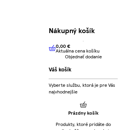
Nákupný košík
0,00 €
Aktuálna cena košíku
0,00 €
Aktuálna cena košíku
Objednať dodanie
Váš košík
Vyberte službu, ktorá je pre Vás
najvhodnejšie
Prázdny košík
Produkty, ktoré pridáte do