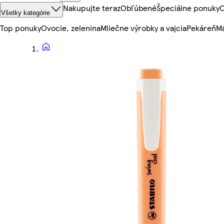
Nakupujte teraz
Obľúbené
Špeciálne ponuky
O
Všetky kategórie
Top ponuky
Ovocie, zelenina
Mliečne výrobky a vajcia
Pekáreň
Mä