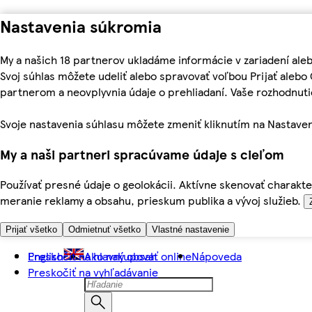
Nastavenia súkromia
My a našich 18 partnerov ukladáme informácie v zariadení ale
Svoj súhlas môžete udeliť alebo spravovať voľbou Prijať aleb
partnerom a neovplyvnia údaje o prehliadaní. Vaše rozhodnu
Svoje nastavenia súhlasu môžete zmeniť kliknutím na Nastaven
My a naši partneri spracúvame údaje s cieľom
Používať presné údaje o geolokácii. Aktívne skenovať charakter
meranie reklamy a obsahu, prieskum publika a vývoj služieb.
Prijať všetko
Odmietnuť všetko
Vlastné nastavenie
Preskočiť na hlavný obsah
English
Ako nakupovať online
Nápoveda
Preskočiť na vyhľadávanie