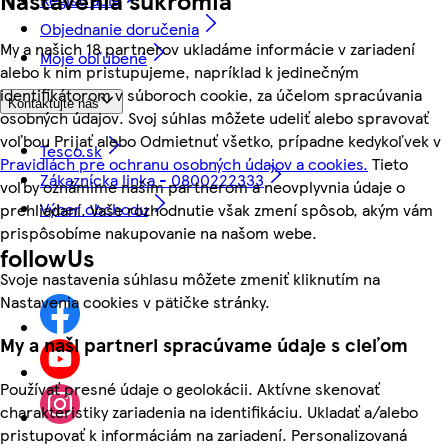
Objednanie doručenia
My a našich 18 partnerov ukladáme informácie v zariadení
Moje obľúbené
alebo k nim pristupujeme, napríklad k jedinečným
identifikátorom v súboroch cookie, za účelom spracúvania
Kontaktujte nás
osobných údajov. Svoj súhlas môžete udeliť alebo spravovať
voľbou Prijať alebo Odmietnuť všetko, prípadne kedykoľvek v
Tesco.sk
Pravidlách pre ochranu osobných údajov a cookies.
Tieto
Zákaznícka linka - 0800222333
voľby oznámime našim partnerom a neovplyvnia údaje o
Výber obchodu
prehliadaní. Vaše rozhodnutie však zmení spôsob, akým vám
prispôsobíme nakupovanie na našom webe.
followUs
Svoje nastavenia súhlasu môžete zmeniť kliknutím na
Nastavenia cookies v pätičke stránky.
My a naši partneri spracúvame údaje s cieľom
Používať presné údaje o geolokácii. Aktívne skenovať
charakteristiky zariadenia na identifikáciu. Ukladať a/alebo
pristupovať k informáciám na zariadení. Personalizovaná