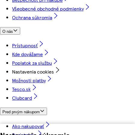
Všeobecné obchodné podmienky
Ochrana súkromia
O nás
Prístupnosť
Kde dovážame
Poplatok za službu
Nastavenia cookies
Možnosti platby
Tesco.sk
Clubcard
Pred prvým nákupom
Ako nakupovať
Nastavenia súkromia
Registrácia