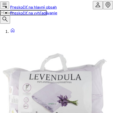
Preskočiť na hlavný obsah
Preskočiť na vyhľadávanie