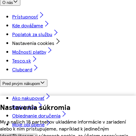
O nás
Prístupnosť
Kde dovážame
Poplatok za službu
Nastavenia cookies
Možnosti platby
Tesco.sk
Clubcard
Pred prvým nákupom
Ako nakupovať
Nastavenia súkromia
Registrácia
Objednanie doručenia
My a našich 18 partnerov ukladáme informácie v zariadení
Moje obľúbené
alebo k nim pristupujeme, napríklad k jedinečným
identifikátorom v súboroch cookie, za účelom spracúvania