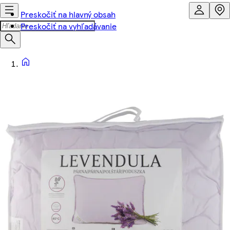
Preskočiť na hlavný obsah
Preskočiť na vyhľadávanie