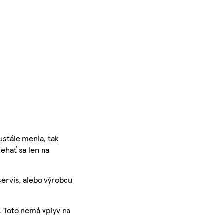
ustále menia, tak
iehať sa len na
servis, alebo výrobcu
. Toto nemá vplyv na