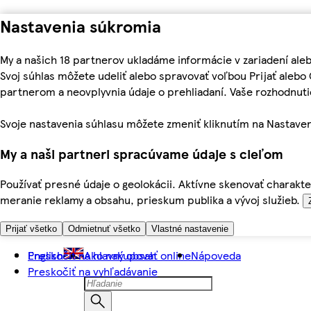
Nastavenia súkromia
My a našich 18 partnerov ukladáme informácie v zariadení ale
Svoj súhlas môžete udeliť alebo spravovať voľbou Prijať aleb
partnerom a neovplyvnia údaje o prehliadaní. Vaše rozhodnu
Svoje nastavenia súhlasu môžete zmeniť kliknutím na Nastaven
My a naši partneri spracúvame údaje s cieľom
Používať presné údaje o geolokácii. Aktívne skenovať charakter
meranie reklamy a obsahu, prieskum publika a vývoj služieb.
Prijať všetko
Odmietnuť všetko
Vlastné nastavenie
Preskočiť na hlavný obsah
English
Ako nakupovať online
Nápoveda
Preskočiť na vyhľadávanie