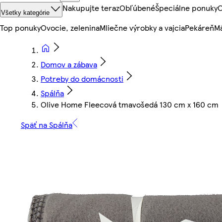
Nakupujte teraz
Obľúbené
Špeciálne ponuky
O
Všetky kategórie
Top ponuky
Ovocie, zelenina
Mliečne výrobky a vajcia
Pekáreň
Mä
Domov a zábava
Potreby do domácnosti
Spálňa
Olive Home Fleecová tmavošedá 130 cm x 160 cm
Späť na Spálňa