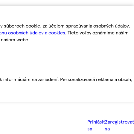
m v súboroch cookie, za účelom spracúvania osobných údajov.
anu osobných údajov a cookies.
Tieto voľby oznámime našim
a našom webe.
ť k informáciám na zariadení. Personalizovaná reklama a obsah,
Prihlásiť
Zaregistrovať
sa
sa