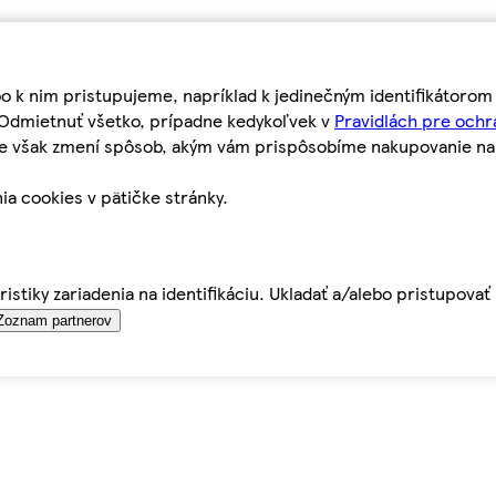
bo k nim pristupujeme, napríklad k jedinečným identifikátoro
o Odmietnuť všetko, prípadne kedykoľvek v
Pravidlách pre ochr
tie však zmení spôsob, akým vám prispôsobíme nakupovanie n
ia cookies v pätičke stránky.
istiky zariadenia na identifikáciu. Ukladať a/alebo pristupova
Zoznam partnerov