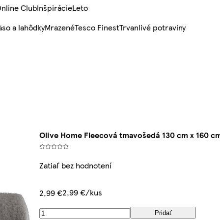
nline Club
Inšpirácie
Leto
so a lahôdky
Mrazené
Tesco Finest
Trvanlivé potraviny
Olive Home Fleecová tmavošedá 130 cm x 160 c
Zatiaľ bez hodnotení
2,99 €/kus
2,99 €
Pridať