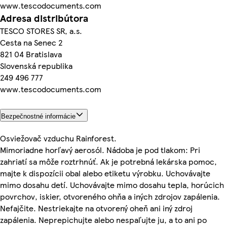
www.tescodocuments.com
Adresa distribútora
TESCO STORES SR, a.s.
Cesta na Senec 2
821 04 Bratislava
Slovenská republika
249 496 777
www.tescodocuments.com
Bezpečnostné informácie
Osviežovač vzduchu Rainforest.
Mimoriadne horľavý aerosól. Nádoba je pod tlakom: Pri
zahriatí sa môže roztrhnúť. Ak je potrebná lekárska pomoc,
majte k dispozícii obal alebo etiketu výrobku. Uchovávajte
mimo dosahu detí. Uchovávajte mimo dosahu tepla, horúcich
povrchov, iskier, otvoreného ohňa a iných zdrojov zapálenia.
Nefajčite. Nestriekajte na otvorený oheň ani iný zdroj
zapálenia. Neprepichujte alebo nespaľujte ju, a to ani po