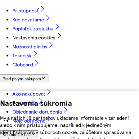
Prístupnosť
Kde dovážame
Poplatok za službu
Nastavenia cookies
Možnosti platby
Tesco.sk
Clubcard
Pred prvým nákupom
Ako nakupovať
Nastavenia súkromia
Registrácia
Objednanie doručenia
My a našich 18 partnerov ukladáme informácie v zariadení
Moje obľúbené
alebo k nim pristupujeme, napríklad k jedinečným
identifikátorom v súboroch cookie, za účelom spracúvania
Kontaktujte nás