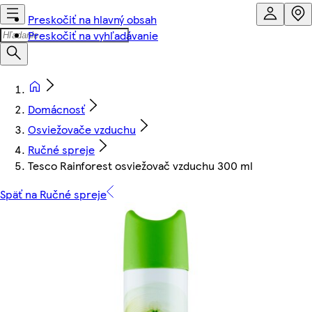
Preskočiť na hlavný obsah
Preskočiť na vyhľadávanie
Domácnosť
Osviežovače vzduchu
Ručné spreje
Tesco Rainforest osviežovač vzduchu 300 ml
Späť na Ručné spreje