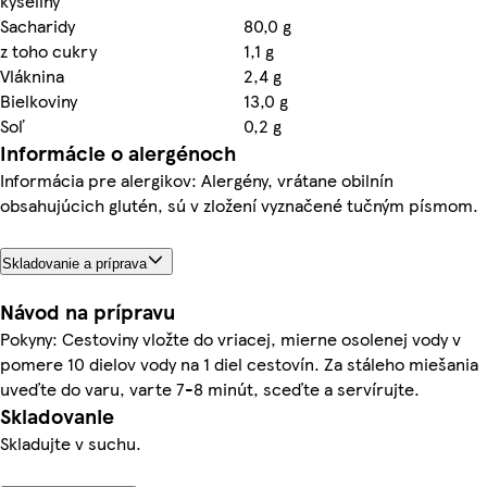
kyseliny
Sacharidy
80,0 g
z toho cukry
1,1 g
Vláknina
2,4 g
Bielkoviny
13,0 g
Soľ
0,2 g
Informácie o alergénoch
Informácia pre alergikov: Alergény, vrátane obilnín
obsahujúcich glutén, sú v zložení vyznačené tučným písmom.
Skladovanie a príprava
Návod na prípravu
Pokyny: Cestoviny vložte do vriacej, mierne osolenej vody v
pomere 10 dielov vody na 1 diel cestovín. Za stáleho miešania
uveďte do varu, varte 7-8 minút, sceďte a servírujte.
Skladovanie
Skladujte v suchu.