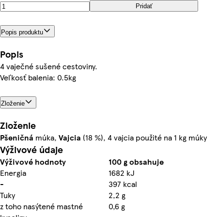
Pridať
Popis produktu
Popis
4 vaječné sušené cestoviny.
Veľkosť balenia: 0.5kg
Zloženie
Zloženie
Pšeničná
múka,
Vajcia
(18 %), 4 vajcia použité na 1 kg múky
Výživové údaje
Výživové hodnoty
100 g obsahuje
Energia
1682 kJ
-
397 kcal
Tuky
2,2 g
z toho nasýtené mastné
0,6 g