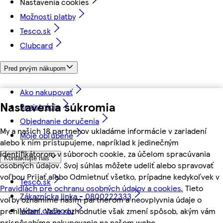
Nastavenia cookies
Možnosti platby
Tesco.sk
Clubcard
Pred prvým nákupom
Ako nakupovať
Nastavenia súkromia
Registrácia
Objednanie doručenia
My a našich 18 partnerov ukladáme informácie v zariadení
Moje obľúbené
alebo k nim pristupujeme, napríklad k jedinečným
identifikátorom v súboroch cookie, za účelom spracúvania
Kontaktujte nás
osobných údajov. Svoj súhlas môžete udeliť alebo spravovať
voľbou Prijať alebo Odmietnuť všetko, prípadne kedykoľvek v
Tesco.sk
Pravidlách pre ochranu osobných údajov a cookies.
Tieto
Zákaznícka linka - 0800222333
voľby oznámime našim partnerom a neovplyvnia údaje o
Výber obchodu
prehliadaní. Vaše rozhodnutie však zmení spôsob, akým vám
prispôsobíme nakupovanie na našom webe.