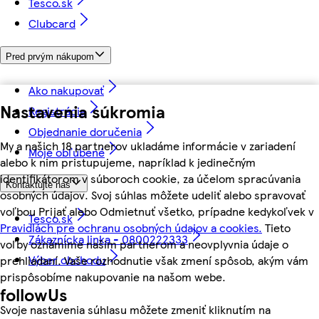
Tesco.sk
Clubcard
Pred prvým nákupom
Ako nakupovať
Nastavenia súkromia
Registrácia
Objednanie doručenia
My a našich 18 partnerov ukladáme informácie v zariadení
Moje obľúbené
alebo k nim pristupujeme, napríklad k jedinečným
identifikátorom v súboroch cookie, za účelom spracúvania
Kontaktujte nás
osobných údajov. Svoj súhlas môžete udeliť alebo spravovať
voľbou Prijať alebo Odmietnuť všetko, prípadne kedykoľvek v
Tesco.sk
Pravidlách pre ochranu osobných údajov a cookies.
Tieto
Zákaznícka linka - 0800222333
voľby oznámime našim partnerom a neovplyvnia údaje o
Výber obchodu
prehliadaní. Vaše rozhodnutie však zmení spôsob, akým vám
prispôsobíme nakupovanie na našom webe.
followUs
Svoje nastavenia súhlasu môžete zmeniť kliknutím na