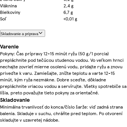
Vláknina
2,4 g
Bielkoviny
6,7 g
Soľ
<0,01 g
Skladovanie a príprava
Varenie
Pokyny: Čas prípravy 12-15 minút ryžu (50 g/1 porcia)
prepláchnite pod tečúcou studenou vodou. Vo veľkom hrnci
nechajte zovrieť mierne osolenú vodu, pridajte ryžu a znovu
priveďte k varu. Zamiešajte, znížte teplotu a varte 12-15
minút, kým ryža nezmäkne. Dobre sceďte, dôkladne
prepláchnite vriacou vodou a servírujte. Všetky spotrebiče sa
líšia, preto považujte tieto pokyny za orientačné.
Skladovanie
Minimálna trvanlivosť do konca/číslo šarže: viď zadná strana
balenia. Skladuje v suchu, chráňte pred teplom. Po otvorení
skladujte v uzavretej nádobe.