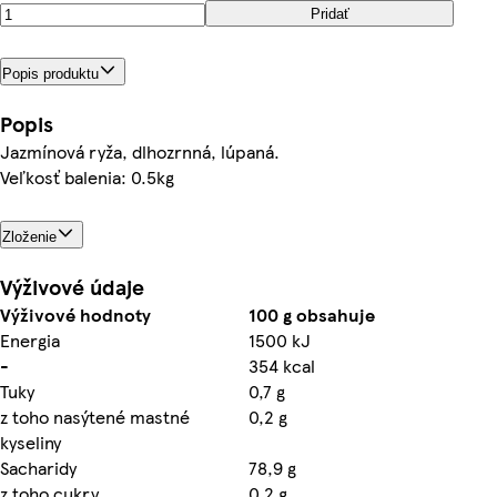
Pridať
Popis produktu
Popis
Jazmínová ryža, dlhozrnná, lúpaná.
Veľkosť balenia: 0.5kg
Zloženie
Výživové údaje
Výživové hodnoty
100 g obsahuje
Energia
1500 kJ
-
354 kcal
Tuky
0,7 g
z toho nasýtené mastné
0,2 g
kyseliny
Sacharidy
78,9 g
z toho cukry
0,2 g