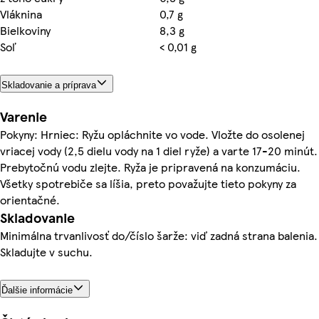
Vláknina
0,7 g
Bielkoviny
8,3 g
Soľ
< 0,01 g
Skladovanie a príprava
Varenie
Pokyny: Hrniec: Ryžu opláchnite vo vode. Vložte do osolenej
vriacej vody (2,5 dielu vody na 1 diel ryže) a varte 17-20 minút.
Prebytočnú vodu zlejte. Ryža je pripravená na konzumáciu.
Všetky spotrebiče sa líšia, preto považujte tieto pokyny za
orientačné.
Skladovanie
Minimálna trvanlivosť do/číslo šarže: viď zadná strana balenia.
Skladujte v suchu.
Ďalšie informácie