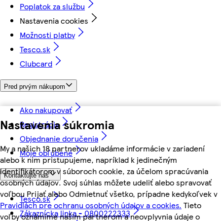
Poplatok za službu
Nastavenia cookies
Možnosti platby
Tesco.sk
Clubcard
Pred prvým nákupom
Ako nakupovať
Nastavenia súkromia
Registrácia
Objednanie doručenia
My a našich 18 partnerov ukladáme informácie v zariadení
Moje obľúbené
alebo k nim pristupujeme, napríklad k jedinečným
identifikátorom v súboroch cookie, za účelom spracúvania
Kontaktujte nás
osobných údajov. Svoj súhlas môžete udeliť alebo spravovať
voľbou Prijať alebo Odmietnuť všetko, prípadne kedykoľvek v
Tesco.sk
Pravidlách pre ochranu osobných údajov a cookies.
Tieto
Zákaznícka linka - 0800222333
voľby oznámime našim partnerom a neovplyvnia údaje o