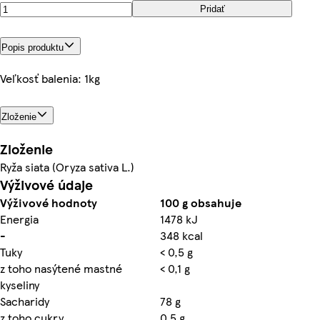
Pridať
Popis produktu
Veľkosť balenia: 1kg
Zloženie
Zloženie
Ryža siata (Oryza sativa L.)
Výživové údaje
Výživové hodnoty
100 g obsahuje
Energia
1478 kJ
-
348 kcal
Tuky
< 0,5 g
z toho nasýtené mastné
< 0,1 g
kyseliny
Sacharidy
78 g
z toho cukry
0,5 g