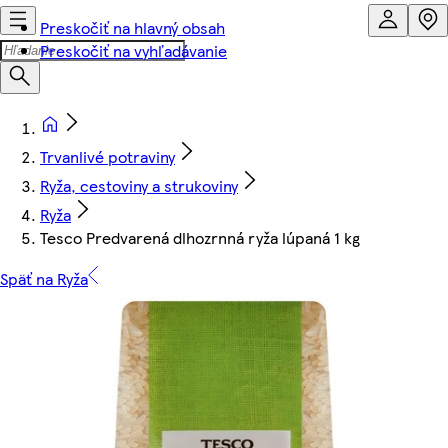
Preskočiť na hlavný obsah
Preskočiť na vyhľadávanie
Trvanlivé potraviny
Ryža, cestoviny a strukoviny
Ryža
Tesco Predvarená dlhozrnná ryža lúpaná 1 kg
Späť na Ryža