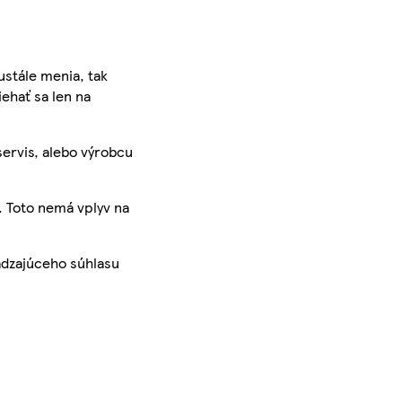
ustále menia, tak
iehať sa len na
servis, alebo výrobcu
. Toto nemá vplyv na
ádzajúceho súhlasu