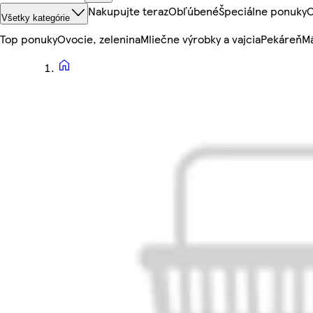
Nakupujte teraz
Obľúbené
Špeciálne ponuky
O
Všetky kategórie
Top ponuky
Ovocie, zelenina
Mliečne výrobky a vajcia
Pekáreň
Mä