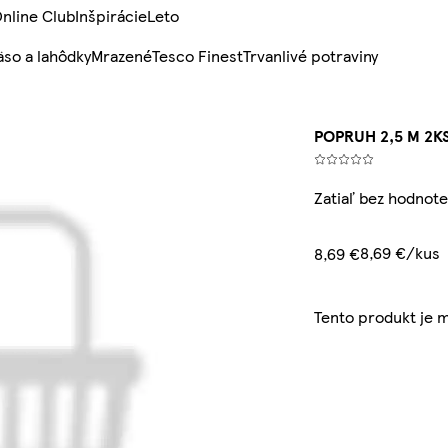
nline Club
Inšpirácie
Leto
so a lahôdky
Mrazené
Tesco Finest
Trvanlivé potraviny
POPRUH 2,5 M 2K
Zatiaľ bez hodnote
8,69 €/kus
8,69 €
Tento produkt je