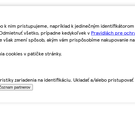
bo k nim pristupujeme, napríklad k jedinečným identifikátoro
o Odmietnuť všetko, prípadne kedykoľvek v
Pravidlách pre ochr
tie však zmení spôsob, akým vám prispôsobíme nakupovanie n
ia cookies v pätičke stránky.
istiky zariadenia na identifikáciu. Ukladať a/alebo pristupova
Zoznam partnerov