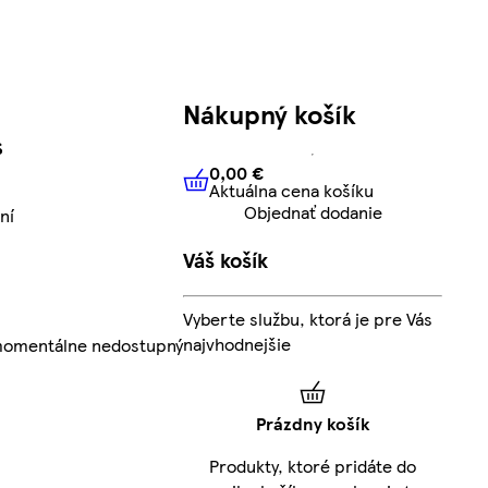
Nákupný košík
S
0,00 €
Aktuálna cena košíku
0,00 €
Aktuálna cena košíku
Objednať dodanie
ní
Váš košík
Vyberte službu, ktorá je pre Vás
najvhodnejšie
 momentálne nedostupný
Prázdny košík
Produkty, ktoré pridáte do