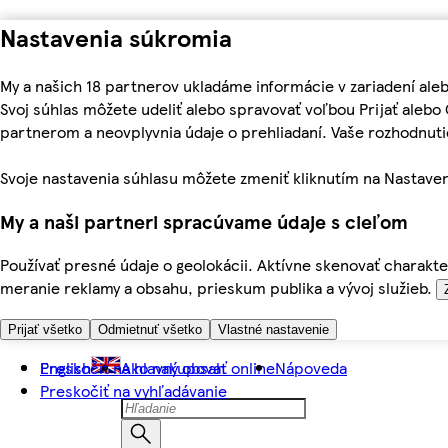
Nastavenia súkromia
My a našich 18 partnerov ukladáme informácie v zariadení ale
Svoj súhlas môžete udeliť alebo spravovať voľbou Prijať aleb
partnerom a neovplyvnia údaje o prehliadaní. Vaše rozhodnu
Svoje nastavenia súhlasu môžete zmeniť kliknutím na Nastaven
My a naši partneri spracúvame údaje s cieľom
Používať presné údaje o geolokácii. Aktívne skenovať charakter
meranie reklamy a obsahu, prieskum publika a vývoj služieb.
Prijať všetko
Odmietnuť všetko
Vlastné nastavenie
Preskočiť na hlavný obsah
English
Ako nakupovať online
Nápoveda
Preskočiť na vyhľadávanie