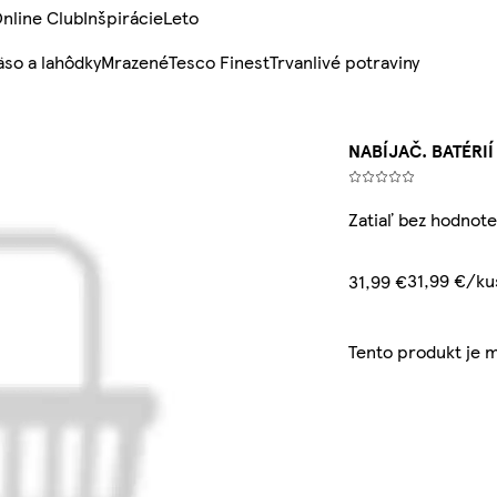
nline Club
Inšpirácie
Leto
so a lahôdky
Mrazené
Tesco Finest
Trvanlivé potraviny
NABÍJAČ. BATÉRIÍ
Zatiaľ bez hodnote
31,99 €/ku
31,99 €
Tento produkt je