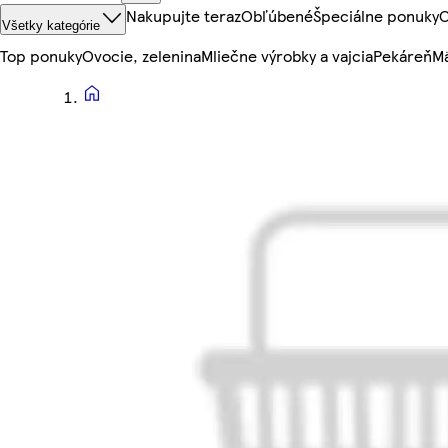
Nakupujte teraz
Obľúbené
Špeciálne ponuky
O
Všetky kategórie
Top ponuky
Ovocie, zelenina
Mliečne výrobky a vajcia
Pekáreň
Mä