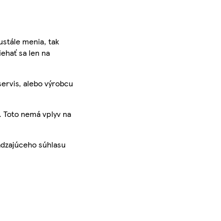
ustále menia, tak
iehať sa len na
servis, alebo výrobcu
. Toto nemá vplyv na
ádzajúceho súhlasu