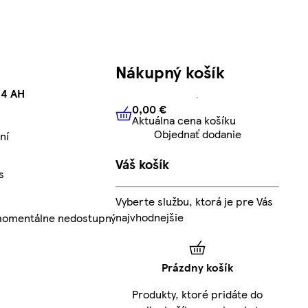
Nákupný košík
 4 AH
0,00 €
Aktuálna cena košíku
0,00 €
Aktuálna cena košíku
Objednať dodanie
ní
Váš košík
s
Vyberte službu, ktorá je pre Vás
najvhodnejšie
 momentálne nedostupný
Prázdny košík
Produkty, ktoré pridáte do