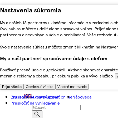
Nastavenia súkromia
My a našich 18 partnerov ukladáme informácie v zariadení ale
Svoj súhlas môžete udeliť alebo spravovať voľbou Prijať aleb
partnerom a neovplyvnia údaje o prehliadaní. Vaše rozhodnu
Svoje nastavenia súhlasu môžete zmeniť kliknutím na Nastaven
My a naši partneri spracúvame údaje s cieľom
Používať presné údaje o geolokácii. Aktívne skenovať charakter
meranie reklamy a obsahu, prieskum publika a vývoj služieb.
Prijať všetko
Odmietnuť všetko
Vlastné nastavenie
Preskočiť na hlavný obsah
English
Ako nakupovať online
Nápoveda
Preskočiť na vyhľadávanie