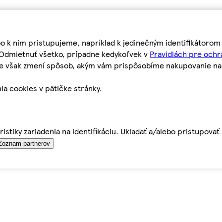
bo k nim pristupujeme, napríklad k jedinečným identifikátoro
o Odmietnuť všetko, prípadne kedykoľvek v
Pravidlách pre ochr
tie však zmení spôsob, akým vám prispôsobíme nakupovanie n
ia cookies v pätičke stránky.
istiky zariadenia na identifikáciu. Ukladať a/alebo pristupova
Zoznam partnerov