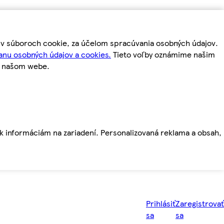
m v súboroch cookie, za účelom spracúvania osobných údajov.
anu osobných údajov a cookies.
Tieto voľby oznámime našim
a našom webe.
ť k informáciám na zariadení. Personalizovaná reklama a obsah,
Prihlásiť
Zaregistrovať
sa
sa