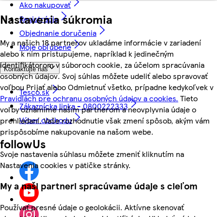
Ako nakupovať
Nastavenia súkromia
Registrácia
Objednanie doručenia
My a našich 18 partnerov ukladáme informácie v zariadení
Moje obľúbené
alebo k nim pristupujeme, napríklad k jedinečným
identifikátorom v súboroch cookie, za účelom spracúvania
Kontaktujte nás
osobných údajov. Svoj súhlas môžete udeliť alebo spravovať
voľbou Prijať alebo Odmietnuť všetko, prípadne kedykoľvek v
Tesco.sk
Pravidlách pre ochranu osobných údajov a cookies.
Tieto
Zákaznícka linka - 0800222333
voľby oznámime našim partnerom a neovplyvnia údaje o
Výber obchodu
prehliadaní. Vaše rozhodnutie však zmení spôsob, akým vám
prispôsobíme nakupovanie na našom webe.
followUs
Svoje nastavenia súhlasu môžete zmeniť kliknutím na
Nastavenia cookies v pätičke stránky.
My a naši partneri spracúvame údaje s cieľom
Používať presné údaje o geolokácii. Aktívne skenovať