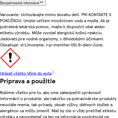
Bezpečnostné informácie
Varovanie: Uchovávajte mimo dosahu detí. PRI KONTAKTE S
POKOŽKOU: Umyte veľkým množstvom vody a mydla. Ak je
potrebná lekárska pomoc, majte k dispozícii obal alebo
etiketu výrobku. Môže vyvolať alergickú kožnú reakciu.
Jedovatý pre vodné organizmy, s dlhodobými účinkami.
Obsahuje: d-Limonene; l-p-mentha-1(6),8-dien-2one.
Ukázať všetko Vône do auta
Príprava a použitie
Robíme všetko pre to, aby sme zabezpečili správnosť
informácií o produkte, ale nakoľko sa potravinárske produkty
neustále menia, tak prísady, obsah výživy, diétnych zložiek a
alergénov sa môžu zmeniť. Mali by ste si vždy prečítať etiketu
výrobku a nespoliehať sa len na informácie poskytnuté na