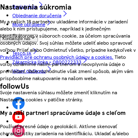
Nastavenia súkromia
Registrácia
Objednanie doručenia
My a našich 18 partnerov ukladáme informácie v zariadení
Moje obľúbené
alebo k nim pristupujeme, napríklad k jedinečným
identifikátorom v súboroch cookie, za účelom spracúvania
Kontaktujte nás
osobných údajov. Svoj súhlas môžete udeliť alebo spravovať
voľbou Prijať alebo Odmietnuť všetko, prípadne kedykoľvek v
Tesco.sk
Pravidlách pre ochranu osobných údajov a cookies.
Tieto
Zákaznícka linka - 0800222333
voľby oznámime našim partnerom a neovplyvnia údaje o
Výber obchodu
prehliadaní. Vaše rozhodnutie však zmení spôsob, akým vám
prispôsobíme nakupovanie na našom webe.
followUs
Svoje nastavenia súhlasu môžete zmeniť kliknutím na
Nastavenia cookies v pätičke stránky.
My a naši partneri spracúvame údaje s cieľom
Používať presné údaje o geolokácii. Aktívne skenovať
charakteristiky zariadenia na identifikáciu. Ukladať a/alebo