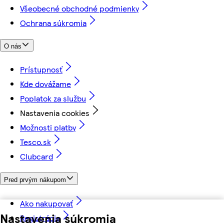
Všeobecné obchodné podmienky
Ochrana súkromia
O nás
Prístupnosť
Kde dovážame
Poplatok za službu
Nastavenia cookies
Možnosti platby
Tesco.sk
Clubcard
Pred prvým nákupom
Ako nakupovať
Nastavenia súkromia
Registrácia