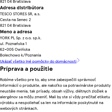
821 04 Bratislava
Adresa distribútora
TESCO STORES SR, a.s.
Cesta na Senec 2
821 04 Bratislava
Meno a adresa
YORK PL Sp. z o.o. sp.k.
ul. Poznańska 1
62-005 Owińska
Bolechowo k/Poznania
Ukázať všetko Iné pomôcky do domácnosti
Príprava a použitie
Robíme všetko pre to, aby sme zabezpečili správnosť
informácií o produkte, ale nakoľko sa potravinárske produkty
neustále menia, tak prísady, obsah výživy, diétnych zložiek a
alergénov sa môžu zmeniť. Mali by ste si vždy prečítať etiketu
výrobku a nespoliehať sa len na informácie poskytnuté na
webových stránkach.