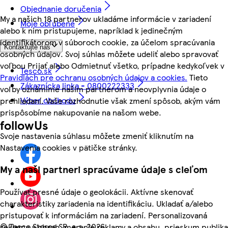
Objednanie doručenia
My a našich 18 partnerov ukladáme informácie v zariadení
Moje obľúbené
alebo k nim pristupujeme, napríklad k jedinečným
identifikátorom v súboroch cookie, za účelom spracúvania
Kontaktujte nás
osobných údajov. Svoj súhlas môžete udeliť alebo spravovať
voľbou Prijať alebo Odmietnuť všetko, prípadne kedykoľvek v
Tesco.sk
Pravidlách pre ochranu osobných údajov a cookies.
Tieto
Zákaznícka linka - 0800222333
voľby oznámime našim partnerom a neovplyvnia údaje o
Výber obchodu
prehliadaní. Vaše rozhodnutie však zmení spôsob, akým vám
prispôsobíme nakupovanie na našom webe.
followUs
Svoje nastavenia súhlasu môžete zmeniť kliknutím na
Nastavenia cookies v pätičke stránky.
My a naši partneri spracúvame údaje s cieľom
Používať presné údaje o geolokácii. Aktívne skenovať
charakteristiky zariadenia na identifikáciu. Ukladať a/alebo
pristupovať k informáciám na zariadení. Personalizovaná
©
Tesco Stores SR, a.s. 2026
reklama a obsah, meranie reklamy a obsahu, prieskum publika