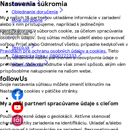
Nastavenia súkromia
Registrácia
Objednanie doručenia
My a našich 18 partnerov ukladáme informácie v zariadení
Moje obľúbené
alebo k nim pristupujeme, napríklad k jedinečným
identifikátorom v súboroch cookie, za účelom spracúvania
Kontaktujte nás
osobných údajov. Svoj súhlas môžete udeliť alebo spravovať
voľbou Prijať alebo Odmietnuť všetko, prípadne kedykoľvek v
Tesco.sk
Pravidlách pre ochranu osobných údajov a cookies.
Tieto
Zákaznícka linka - 0800222333
voľby oznámime našim partnerom a neovplyvnia údaje o
prehliadaní. Vaše rozhodnutie však zmení spôsob, akým vám
Výber obchodu
prispôsobíme nakupovanie na našom webe.
followUs
Svoje nastavenia súhlasu môžete zmeniť kliknutím na
Nastavenia cookies v pätičke stránky.
My a naši partneri spracúvame údaje s cieľom
Používať presné údaje o geolokácii. Aktívne skenovať
charakteristiky zariadenia na identifikáciu. Ukladať a/alebo
pristupovať k informáciám na zariadení. Personalizovaná