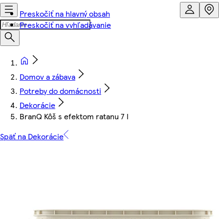
Preskočiť na hlavný obsah
Preskočiť na vyhľadávanie
Domov a zábava
Potreby do domácnosti
Dekorácie
BranQ Kôš s efektom ratanu 7 l
Späť na Dekorácie