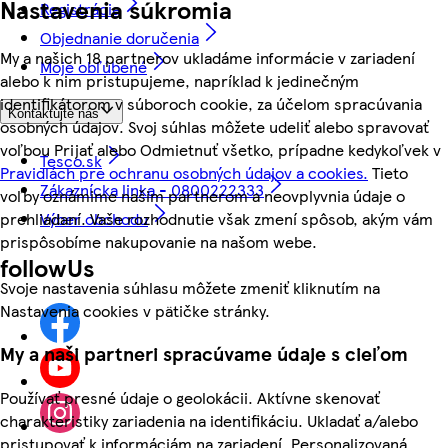
Nastavenia súkromia
Registrácia
Objednanie doručenia
My a našich 18 partnerov ukladáme informácie v zariadení
Moje obľúbené
alebo k nim pristupujeme, napríklad k jedinečným
identifikátorom v súboroch cookie, za účelom spracúvania
Kontaktujte nás
osobných údajov. Svoj súhlas môžete udeliť alebo spravovať
voľbou Prijať alebo Odmietnuť všetko, prípadne kedykoľvek v
Tesco.sk
Pravidlách pre ochranu osobných údajov a cookies.
Tieto
Zákaznícka linka - 0800222333
voľby oznámime našim partnerom a neovplyvnia údaje o
prehliadaní. Vaše rozhodnutie však zmení spôsob, akým vám
Výber obchodu
prispôsobíme nakupovanie na našom webe.
followUs
Svoje nastavenia súhlasu môžete zmeniť kliknutím na
Nastavenia cookies v pätičke stránky.
My a naši partneri spracúvame údaje s cieľom
Používať presné údaje o geolokácii. Aktívne skenovať
charakteristiky zariadenia na identifikáciu. Ukladať a/alebo
pristupovať k informáciám na zariadení. Personalizovaná