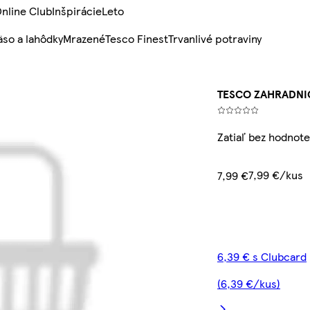
nline Club
Inšpirácie
Leto
so a lahôdky
Mrazené
Tesco Finest
Trvanlivé potraviny
TESCO ZAHRADNI
Zatiaľ bez hodnote
7,99 €/kus
7,99 €
6,39 € s Clubcard
(6,39 €/kus)