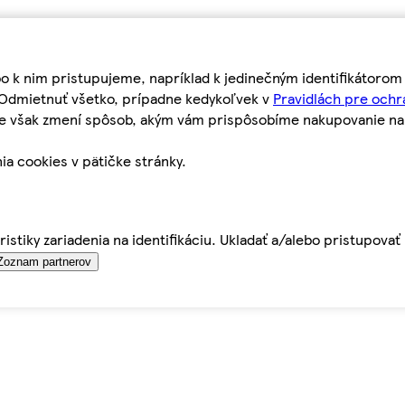
bo k nim pristupujeme, napríklad k jedinečným identifikátoro
o Odmietnuť všetko, prípadne kedykoľvek v
Pravidlách pre ochr
tie však zmení spôsob, akým vám prispôsobíme nakupovanie n
ia cookies v pätičke stránky.
istiky zariadenia na identifikáciu. Ukladať a/alebo pristupova
Zoznam partnerov