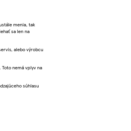
ustále menia, tak
iehať sa len na
servis, alebo výrobcu
. Toto nemá vplyv na
ádzajúceho súhlasu