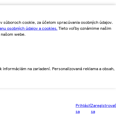
m v súboroch cookie, za účelom spracúvania osobných údajov.
anu osobných údajov a cookies.
Tieto voľby oznámime našim
a našom webe.
ť k informáciám na zariadení. Personalizovaná reklama a obsah,
Prihlásiť
Zaregistrovať
sa
sa