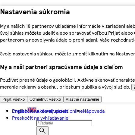
Nastavenia súkromia
My a našich 18 partnerov ukladáme informácie v zariadení ale
Svoj súhlas môžete udeliť alebo spravovať voľbou Prijať aleb
partnerom a neovplyvnia údaje o prehliadaní. Vaše rozhodnu
Svoje nastavenia súhlasu môžete zmeniť kliknutím na Nastaven
My a naši partneri spracúvame údaje s cieľom
Používať presné údaje o geolokácii. Aktívne skenovať charakter
meranie reklamy a obsahu, prieskum publika a vývoj služieb.
Prijať všetko
Odmietnuť všetko
Vlastné nastavenie
Preskočiť na hlavný obsah
English
Ako nakupovať online
Nápoveda
Preskočiť na vyhľadávanie