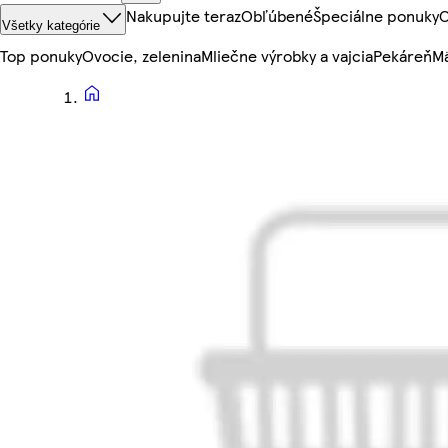
Nakupujte teraz
Obľúbené
Špeciálne ponuky
O
Všetky kategórie
Top ponuky
Ovocie, zelenina
Mliečne výrobky a vajcia
Pekáreň
Mä