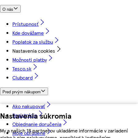
O nás
Prístupnosť
Kde dovážame
Poplatok za službu
Nastavenia cookies
Možnosti platby
Tesco.sk
Clubcard
Pred prvým nákupom
Ako nakupovať
Nastavenia súkromia
Registrácia
Objednanie doručenia
My a našich 18 partnerov ukladáme informácie v zariadení
Moje obľúbené
alebo k nim pristupujeme, napríklad k jedinečným