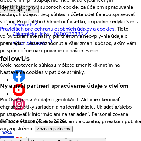
identifikátorom v súboroch cookie, za účelom spracúvania
Kontaktujte nás
osobných údajov. Svoj súhlas môžete udeliť alebo spravovať
voľbou Prijať alebo Odmietnuť všetko, prípadne kedykoľvek v
Tesco.sk
Pravidlách pre ochranu osobných údajov a cookies.
Tieto
Zákaznícka linka - 0800222333
voľby oznámime našim partnerom a neovplyvnia údaje o
Výber obchodu
prehliadaní. Vaše rozhodnutie však zmení spôsob, akým vám
prispôsobíme nakupovanie na našom webe.
followUs
Svoje nastavenia súhlasu môžete zmeniť kliknutím na
Nastavenia cookies v pätičke stránky.
My a naši partneri spracúvame údaje s cieľom
Používať presné údaje o geolokácii. Aktívne skenovať
charakteristiky zariadenia na identifikáciu. Ukladať a/alebo
pristupovať k informáciám na zariadení. Personalizovaná
©
Tesco Stores SR, a.s. 2026
reklama a obsah, meranie reklamy a obsahu, prieskum publika
a vývoj služieb.
Zoznam partnerov