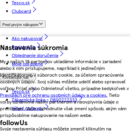
Tesco.sk
Clubcard
Pred prvým nákupom
Ako nakupovať
Nastavenia súkromia
Registrácia
Objednanie doručenia
My a našich 18 partnerov ukladáme informácie v zariadení
Moje obľúbené
alebo k nim pristupujeme, napríklad k jedinečným
identifikátorom v súboroch cookie, za účelom spracúvania
Kontaktujte nás
osobných údajov. Svoj súhlas môžete udeliť alebo spravovať
voľbou Prijať alebo Odmietnuť všetko, prípadne kedykoľvek v
Tesco.sk
Pravidlách pre ochranu osobných údajov a cookies.
Tieto
Zákaznícka linka - 0800222333
voľby oznámime našim partnerom a neovplyvnia údaje o
Výber obchodu
prehliadaní. Vaše rozhodnutie však zmení spôsob, akým vám
prispôsobíme nakupovanie na našom webe.
followUs
Svoje nastavenia súhlasu môžete zmeniť kliknutím na