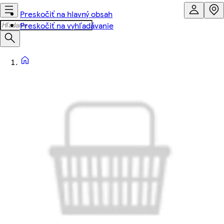
Preskočiť na hlavný obsah
Preskočiť na vyhľadávanie