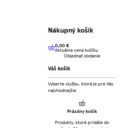
Nákupný košík
0,00 €
Aktuálna cena košíku
0,00 €
Aktuálna cena košíku
Objednať dodanie
Váš košík
Vyberte službu, ktorá je pre Vás
najvhodnejšie
Prázdny košík
Produkty, ktoré pridáte do