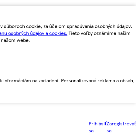
m v súboroch cookie, za účelom spracúvania osobných údajov.
anu osobných údajov a cookies.
Tieto voľby oznámime našim
a našom webe.
ť k informáciám na zariadení. Personalizovaná reklama a obsah,
Prihlásiť
Zaregistrovať
sa
sa