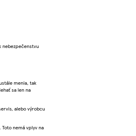
ak nebezpečenstvu
ustále menia, tak
iehať sa len na
servis, alebo výrobcu
. Toto nemá vplyv na