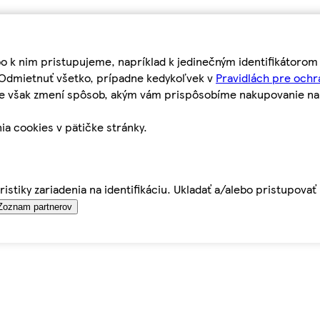
bo k nim pristupujeme, napríklad k jedinečným identifikátoro
o Odmietnuť všetko, prípadne kedykoľvek v
Pravidlách pre ochr
tie však zmení spôsob, akým vám prispôsobíme nakupovanie n
ia cookies v pätičke stránky.
istiky zariadenia na identifikáciu. Ukladať a/alebo pristupova
Zoznam partnerov