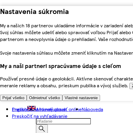
Nastavenia súkromia
My a našich 18 partnerov ukladáme informácie v zariadení ale
Svoj súhlas môžete udeliť alebo spravovať voľbou Prijať aleb
partnerom a neovplyvnia údaje o prehliadaní. Vaše rozhodnu
Svoje nastavenia súhlasu môžete zmeniť kliknutím na Nastaven
My a naši partneri spracúvame údaje s cieľom
Používať presné údaje o geolokácii. Aktívne skenovať charakter
meranie reklamy a obsahu, prieskum publika a vývoj služieb.
Prijať všetko
Odmietnuť všetko
Vlastné nastavenie
Preskočiť na hlavný obsah
English
Ako nakupovať online
Nápoveda
Preskočiť na vyhľadávanie