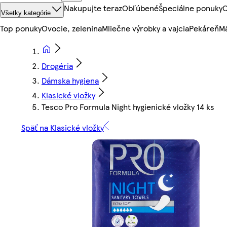
Nakupujte teraz
Obľúbené
Špeciálne ponuky
O
Všetky kategórie
Top ponuky
Ovocie, zelenina
Mliečne výrobky a vajcia
Pekáreň
Mä
Drogéria
Dámska hygiena
Klasické vložky
Tesco Pro Formula Night hygienické vložky 14 ks
Späť na Klasické vložky