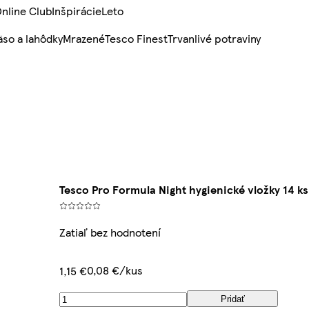
nline Club
Inšpirácie
Leto
so a lahôdky
Mrazené
Tesco Finest
Trvanlivé potraviny
Tesco Pro Formula Night hygienické vložky 14 ks
Zatiaľ bez hodnotení
0,08 €/kus
1,15 €
Pridať