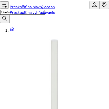
Preskočiť na hlavný obsah
Preskočiť na vyhľadávanie