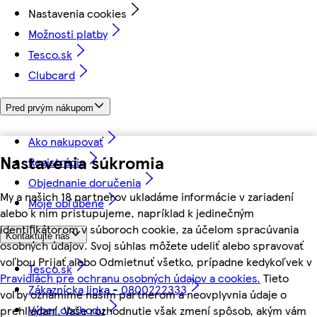
Nastavenia cookies
Možnosti platby
Tesco.sk
Clubcard
Pred prvým nákupom
Ako nakupovať
Nastavenia súkromia
Registrácia
Objednanie doručenia
My a našich 18 partnerov ukladáme informácie v zariadení
Moje obľúbené
alebo k nim pristupujeme, napríklad k jedinečným
identifikátorom v súboroch cookie, za účelom spracúvania
Kontaktujte nás
osobných údajov. Svoj súhlas môžete udeliť alebo spravovať
voľbou Prijať alebo Odmietnuť všetko, prípadne kedykoľvek v
Tesco.sk
Pravidlách pre ochranu osobných údajov a cookies.
Tieto
Zákaznícka linka - 0800222333
voľby oznámime našim partnerom a neovplyvnia údaje o
Výber obchodu
prehliadaní. Vaše rozhodnutie však zmení spôsob, akým vám