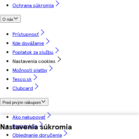
Ochrana súkromia
O nás
Prístupnosť
Kde dovážame
Poplatok za službu
Nastavenia cookies
Možnosti platby
Tesco.sk
Clubcard
Pred prvým nákupom
Ako nakupovať
Nastavenia súkromia
Registrácia
Objednanie doručenia