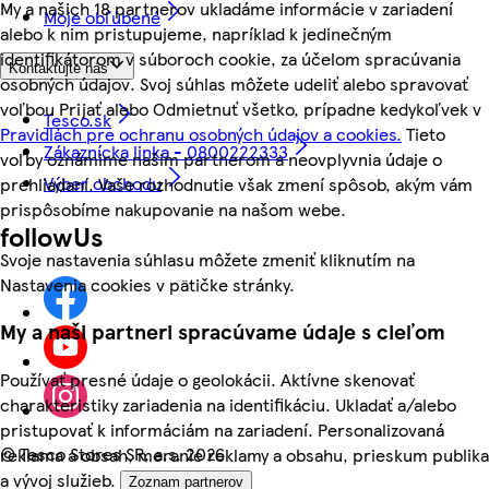
My a našich 18 partnerov ukladáme informácie v zariadení
Moje obľúbené
alebo k nim pristupujeme, napríklad k jedinečným
identifikátorom v súboroch cookie, za účelom spracúvania
Kontaktujte nás
osobných údajov. Svoj súhlas môžete udeliť alebo spravovať
voľbou Prijať alebo Odmietnuť všetko, prípadne kedykoľvek v
Tesco.sk
Pravidlách pre ochranu osobných údajov a cookies.
Tieto
Zákaznícka linka - 0800222333
voľby oznámime našim partnerom a neovplyvnia údaje o
Výber obchodu
prehliadaní. Vaše rozhodnutie však zmení spôsob, akým vám
prispôsobíme nakupovanie na našom webe.
followUs
Svoje nastavenia súhlasu môžete zmeniť kliknutím na
Nastavenia cookies v pätičke stránky.
My a naši partneri spracúvame údaje s cieľom
Používať presné údaje o geolokácii. Aktívne skenovať
charakteristiky zariadenia na identifikáciu. Ukladať a/alebo
pristupovať k informáciám na zariadení. Personalizovaná
©
Tesco Stores SR, a.s. 2026
reklama a obsah, meranie reklamy a obsahu, prieskum publika
a vývoj služieb.
Zoznam partnerov