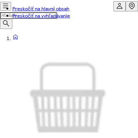
Preskočiť na hlavný obsah
Preskočiť na vyhľadávanie