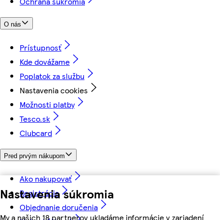
Ochrana súkromia
O nás
Prístupnosť
Kde dovážame
Poplatok za službu
Nastavenia cookies
Možnosti platby
Tesco.sk
Clubcard
Pred prvým nákupom
Ako nakupovať
Nastavenia súkromia
Registrácia
Objednanie doručenia
My a našich 18 partnerov ukladáme informácie v zariadení