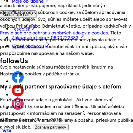
Moje obľúbené
alebo k nim pristupujeme, napríklad k jedinečným
identifikátorom v súboroch cookie, za účelom spracúvania
Kontaktujte nás
osobných údajov. Svoj súhlas môžete udeliť alebo spravovať
voľbou Prijať alebo Odmietnuť všetko, prípadne kedykoľvek v
Tesco.sk
Pravidlách pre ochranu osobných údajov a cookies.
Tieto
Zákaznícka linka - 0800222333
voľby oznámime našim partnerom a neovplyvnia údaje o
Výber obchodu
prehliadaní. Vaše rozhodnutie však zmení spôsob, akým vám
prispôsobíme nakupovanie na našom webe.
followUs
Svoje nastavenia súhlasu môžete zmeniť kliknutím na
Nastavenia cookies v pätičke stránky.
My a naši partneri spracúvame údaje s cieľom
Používať presné údaje o geolokácii. Aktívne skenovať
charakteristiky zariadenia na identifikáciu. Ukladať a/alebo
pristupovať k informáciám na zariadení. Personalizovaná
©
Tesco Stores SR, a.s. 2026
reklama a obsah, meranie reklamy a obsahu, prieskum publika
a vývoj služieb.
Zoznam partnerov