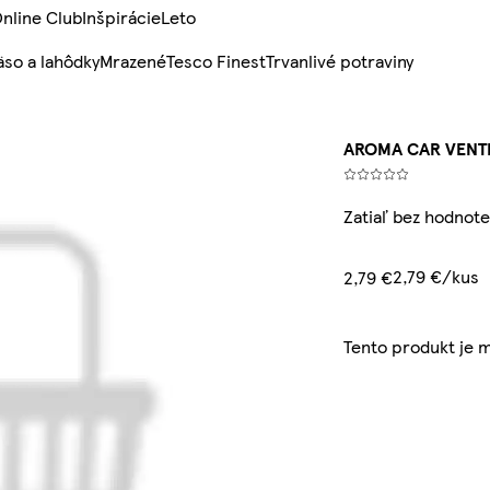
nline Club
Inšpirácie
Leto
so a lahôdky
Mrazené
Tesco Finest
Trvanlivé potraviny
AROMA CAR VENTI
Zatiaľ bez hodnote
2,79 €/kus
2,79 €
Tento produkt je