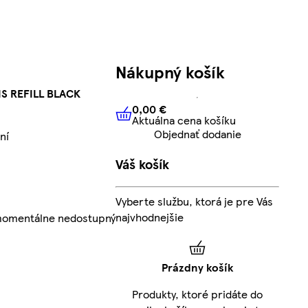
Nákupný košík
S REFILL BLACK
0,00 €
Aktuálna cena košíku
0,00 €
Aktuálna cena košíku
Objednať dodanie
ní
Váš košík
Vyberte službu, ktorá je pre Vás
najvhodnejšie
 momentálne nedostupný
Prázdny košík
Produkty, ktoré pridáte do