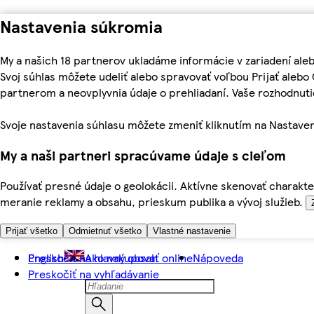
Nastavenia súkromia
My a našich 18 partnerov ukladáme informácie v zariadení ale
Svoj súhlas môžete udeliť alebo spravovať voľbou Prijať aleb
partnerom a neovplyvnia údaje o prehliadaní. Vaše rozhodnu
Svoje nastavenia súhlasu môžete zmeniť kliknutím na Nastaven
My a naši partneri spracúvame údaje s cieľom
Používať presné údaje o geolokácii. Aktívne skenovať charakter
meranie reklamy a obsahu, prieskum publika a vývoj služieb.
Prijať všetko
Odmietnuť všetko
Vlastné nastavenie
Preskočiť na hlavný obsah
English
Ako nakupovať online
Nápoveda
Preskočiť na vyhľadávanie