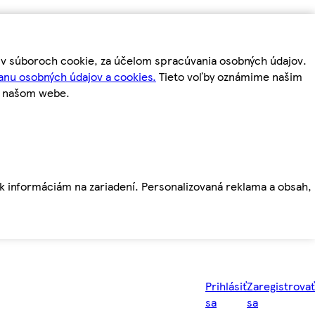
m v súboroch cookie, za účelom spracúvania osobných údajov.
anu osobných údajov a cookies.
Tieto voľby oznámime našim
a našom webe.
ť k informáciám na zariadení. Personalizovaná reklama a obsah,
Prihlásiť
Zaregistrovať
sa
sa