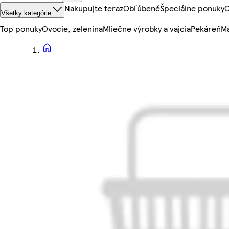
Nakupujte teraz
Obľúbené
Špeciálne ponuky
O
Všetky kategórie
Top ponuky
Ovocie, zelenina
Mliečne výrobky a vajcia
Pekáreň
Mä