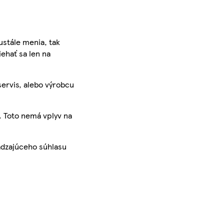
ustále menia, tak
iehať sa len na
servis, alebo výrobcu
. Toto nemá vplyv na
ádzajúceho súhlasu