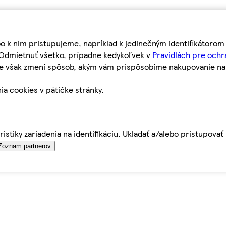
bo k nim pristupujeme, napríklad k jedinečným identifikátoro
o Odmietnuť všetko, prípadne kedykoľvek v
Pravidlách pre ochr
tie však zmení spôsob, akým vám prispôsobíme nakupovanie n
ia cookies v pätičke stránky.
istiky zariadenia na identifikáciu. Ukladať a/alebo pristupova
Zoznam partnerov