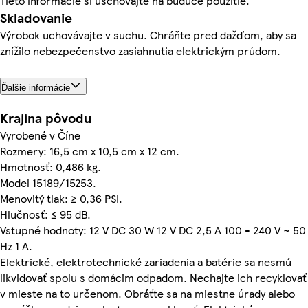
Tieto informácie si uschovajte na budúce použitie.
Skladovanie
Výrobok uchovávajte v suchu. Chráňte pred dažďom, aby sa
znížilo nebezpečenstvo zasiahnutia elektrickým prúdom.
Ďalšie informácie
Krajina pôvodu
Vyrobené v Číne
Rozmery: 16,5 cm x 10,5 cm x 12 cm.
Hmotnosť: 0,486 kg.
Model 15189/15253.
Menovitý tlak: ≥ 0,36 PSI.
Hlučnosť: ≤ 95 dB.
Vstupné hodnoty: 12 V DC 30 W 12 V DC 2,5 A 100 - 240 V ~ 50
Hz 1 A.
Elektrické, elektrotechnické zariadenia a batérie sa nesmú
likvidovať spolu s domácim odpadom. Nechajte ich recyklovať
v mieste na to určenom. Obráťte sa na miestne úrady alebo