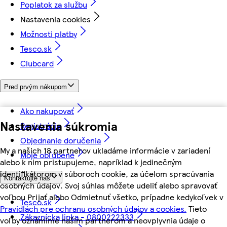
Poplatok za službu
Nastavenia cookies
Možnosti platby
Tesco.sk
Clubcard
Pred prvým nákupom
Ako nakupovať
Nastavenia súkromia
Registrácia
Objednanie doručenia
My a našich 18 partnerov ukladáme informácie v zariadení
Moje obľúbené
alebo k nim pristupujeme, napríklad k jedinečným
identifikátorom v súboroch cookie, za účelom spracúvania
Kontaktujte nás
osobných údajov. Svoj súhlas môžete udeliť alebo spravovať
voľbou Prijať alebo Odmietnuť všetko, prípadne kedykoľvek v
Tesco.sk
Pravidlách pre ochranu osobných údajov a cookies.
Tieto
Zákaznícka linka - 0800222333
voľby oznámime našim partnerom a neovplyvnia údaje o