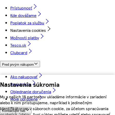
Prístupnosť
Kde dovážame
Poplatok za službu
Nastavenia cookies
Možnosti platby
Tesco.sk
Clubcard
Pred prvým nákupom
Ako nakupovať
Nastavenia súkromia
Registrácia
Objednanie doručenia
My a našich 18 partnerov ukladáme informácie v zariadení
Moje obľúbené
alebo k nim pristupujeme, napríklad k jedinečným
identifikátorom v súboroch cookie, za účelom spracúvania
Kontaktujte nás
osobných údajov. Svoj súhlas môžete udeliť alebo spravovať