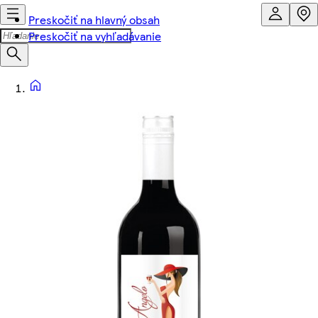
Preskočiť na hlavný obsah
Preskočiť na vyhľadávanie