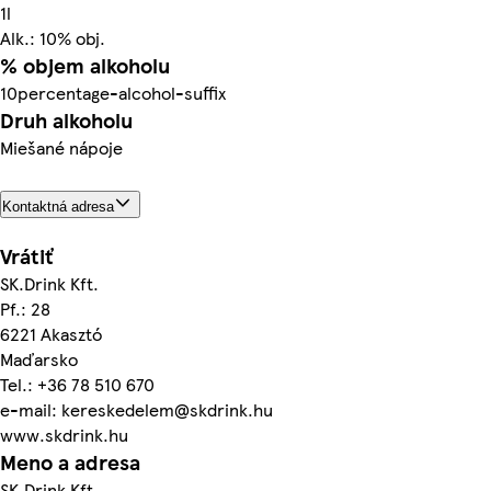
1l
Alk.: 10% obj.
% objem alkoholu
10percentage-alcohol-suffix
Druh alkoholu
Miešané nápoje
Kontaktná adresa
Vrátiť
SK.Drink Kft.
Pf.: 28
6221 Akasztó
Maďarsko
Tel.: +36 78 510 670
e-mail: kereskedelem@skdrink.hu
www.skdrink.hu
Meno a adresa
SK.Drink Kft.