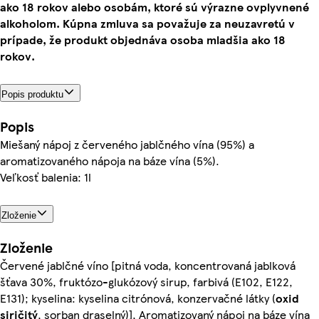
ako 18 rokov alebo osobám, ktoré sú výrazne ovplyvnené
alkoholom. Kúpna zmluva sa považuje za neuzavretú v
prípade, že produkt objednáva osoba mladšia ako 18
rokov.
Popis produktu
Popis
Miešaný nápoj z červeného jablčného vína (95%) a
aromatizovaného nápoja na báze vína (5%).
Veľkosť balenia: 1l
Zloženie
Zloženie
Červené jablčné víno [pitná voda, koncentrovaná jablková
šťava 30%, fruktózo-glukózový sirup, farbivá (E102, E122,
E131); kyselina: kyselina citrónová, konzervačné látky (
oxid
siričitý
, sorban draselný)], Aromatizovaný nápoj na báze vína