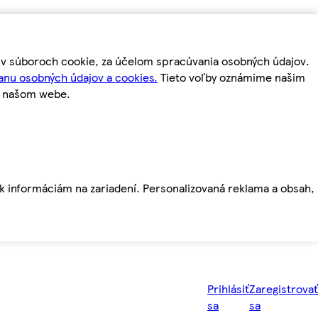
m v súboroch cookie, za účelom spracúvania osobných údajov.
anu osobných údajov a cookies.
Tieto voľby oznámime našim
a našom webe.
ť k informáciám na zariadení. Personalizovaná reklama a obsah,
Prihlásiť
Zaregistrovať
sa
sa