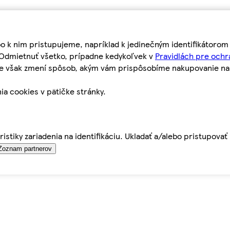
bo k nim pristupujeme, napríklad k jedinečným identifikátoro
o Odmietnuť všetko, prípadne kedykoľvek v
Pravidlách pre ochr
tie však zmení spôsob, akým vám prispôsobíme nakupovanie n
ia cookies v pätičke stránky.
istiky zariadenia na identifikáciu. Ukladať a/alebo pristupova
Zoznam partnerov