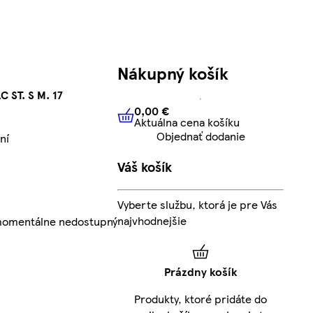
Nákupný košík
C ST. S M. 17
0,00 €
Aktuálna cena košíku
0,00 €
Aktuálna cena košíku
Objednať dodanie
ní
Váš košík
Vyberte službu, ktorá je pre Vás
najvhodnejšie
 momentálne nedostupný
Prázdny košík
Produkty, ktoré pridáte do