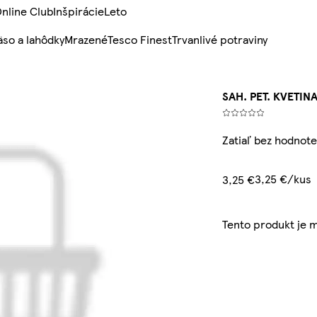
nline Club
Inšpirácie
Leto
so a lahôdky
Mrazené
Tesco Finest
Trvanlivé potraviny
SAH. PET. KVETINA
Zatiaľ bez hodnote
3,25 €/kus
3,25 €
Tento produkt je