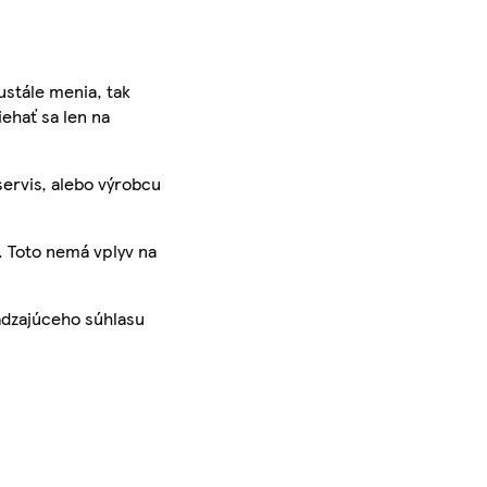
ustále menia, tak
iehať sa len na
servis, alebo výrobcu
. Toto nemá vplyv na
ádzajúceho súhlasu