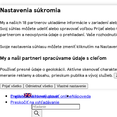
Nastavenia súkromia
My a našich 18 partnerov ukladáme informácie v zariadení ale
Svoj súhlas môžete udeliť alebo spravovať voľbou Prijať aleb
partnerom a neovplyvnia údaje o prehliadaní. Vaše rozhodnu
Svoje nastavenia súhlasu môžete zmeniť kliknutím na Nastaven
My a naši partneri spracúvame údaje s cieľom
Používať presné údaje o geolokácii. Aktívne skenovať charakter
meranie reklamy a obsahu, prieskum publika a vývoj služieb.
Prijať všetko
Odmietnuť všetko
Vlastné nastavenie
Preskočiť na hlavný obsah
English
Ako nakupovať online
Nápoveda
Preskočiť na vyhľadávanie