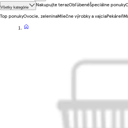
Nakupujte teraz
Obľúbené
Špeciálne ponuky
O
Všetky kategórie
Top ponuky
Ovocie, zelenina
Mliečne výrobky a vajcia
Pekáreň
Mä