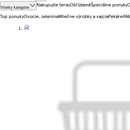
Nakupujte teraz
Obľúbené
Špeciálne ponuky
O
Všetky kategórie
Top ponuky
Ovocie, zelenina
Mliečne výrobky a vajcia
Pekáreň
Mä