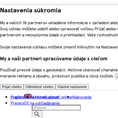
Nastavenia súkromia
My a našich 18 partnerov ukladáme informácie v zariadení ale
Svoj súhlas môžete udeliť alebo spravovať voľbou Prijať aleb
partnerom a neovplyvnia údaje o prehliadaní. Vaše rozhodnu
Svoje nastavenia súhlasu môžete zmeniť kliknutím na Nastaven
My a naši partneri spracúvame údaje s cieľom
Používať presné údaje o geolokácii. Aktívne skenovať charakter
meranie reklamy a obsahu, prieskum publika a vývoj služieb.
Prijať všetko
Odmietnuť všetko
Vlastné nastavenie
Preskočiť na hlavný obsah
English
Ako nakupovať online
Nápoveda
Preskočiť na vyhľadávanie