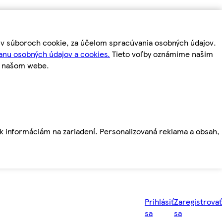
m v súboroch cookie, za účelom spracúvania osobných údajov.
anu osobných údajov a cookies.
Tieto voľby oznámime našim
a našom webe.
ť k informáciám na zariadení. Personalizovaná reklama a obsah,
Prihlásiť
Zaregistrovať
sa
sa