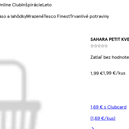
nline Club
Inšpirácie
Leto
so a lahôdky
Mrazené
Tesco Finest
Trvanlivé potraviny
SAHARA PETIT KVE
Zatiaľ bez hodnote
1,99 €/kus
1,99 €
1,69 € s Clubcard
(1,69 €/kus)