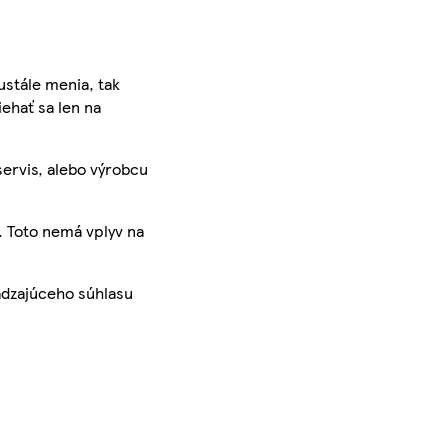
ustále menia, tak
iehať sa len na
servis, alebo výrobcu
. Toto nemá vplyv na
ádzajúceho súhlasu