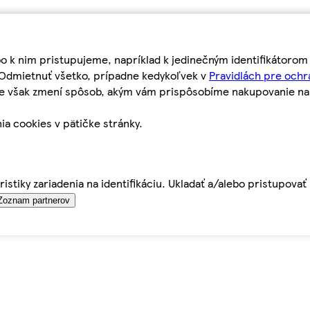
bo k nim pristupujeme, napríklad k jedinečným identifikátoro
o Odmietnuť všetko, prípadne kedykoľvek v
Pravidlách pre ochr
tie však zmení spôsob, akým vám prispôsobíme nakupovanie n
ia cookies v pätičke stránky.
istiky zariadenia na identifikáciu. Ukladať a/alebo pristupova
Zoznam partnerov