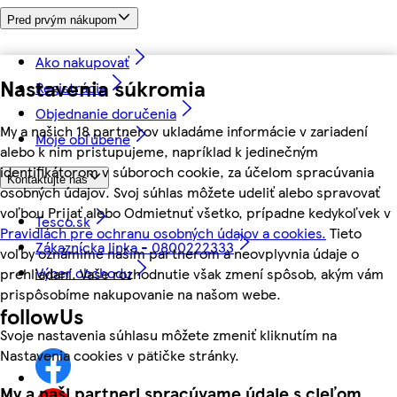
Pred prvým nákupom
Ako nakupovať
Nastavenia súkromia
Registrácia
Objednanie doručenia
My a našich 18 partnerov ukladáme informácie v zariadení
Moje obľúbené
alebo k nim pristupujeme, napríklad k jedinečným
identifikátorom v súboroch cookie, za účelom spracúvania
Kontaktujte nás
osobných údajov. Svoj súhlas môžete udeliť alebo spravovať
voľbou Prijať alebo Odmietnuť všetko, prípadne kedykoľvek v
Tesco.sk
Pravidlách pre ochranu osobných údajov a cookies.
Tieto
Zákaznícka linka - 0800222333
voľby oznámime našim partnerom a neovplyvnia údaje o
Výber obchodu
prehliadaní. Vaše rozhodnutie však zmení spôsob, akým vám
prispôsobíme nakupovanie na našom webe.
followUs
Svoje nastavenia súhlasu môžete zmeniť kliknutím na
Nastavenia cookies v pätičke stránky.
My a naši partneri spracúvame údaje s cieľom