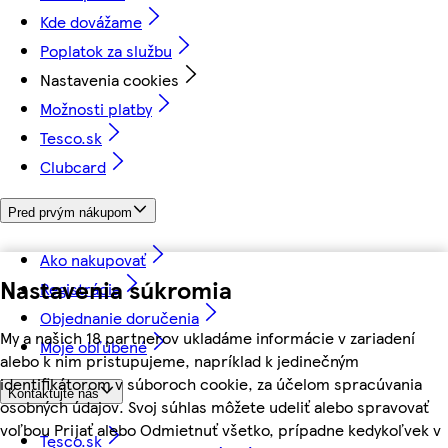
Kde dovážame
Poplatok za službu
Nastavenia cookies
Možnosti platby
Tesco.sk
Clubcard
Pred prvým nákupom
Ako nakupovať
Nastavenia súkromia
Registrácia
Objednanie doručenia
My a našich 18 partnerov ukladáme informácie v zariadení
Moje obľúbené
alebo k nim pristupujeme, napríklad k jedinečným
identifikátorom v súboroch cookie, za účelom spracúvania
Kontaktujte nás
osobných údajov. Svoj súhlas môžete udeliť alebo spravovať
voľbou Prijať alebo Odmietnuť všetko, prípadne kedykoľvek v
Tesco.sk