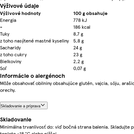
Výživové údaje
Výživové hodnoty
100 g obsahuje
Energia
778 kJ
-
186 kcal
Tuky
8,7 g
z toho nasýtené mastné kyseliny
5,8 g
Sacharidy
24 g
z toho cukry
23 g
Bielkoviny
2,2 g
Soľ
0,07 g
Informácie o alergénoch
Môže obsahovať obilniny obsahujúce glutén, vajcia, sóju, araši
orechy.
Skladovanie a príprava
Skladovanie
Minimálna trvanlivosť do: viď bočná strana balenia. Skladujte p
teplote -18 °C alebo nižšej.