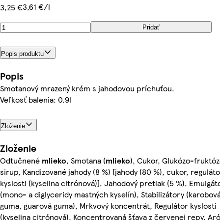
3,61 €/l
3,25 €
Pridať
Popis produktu
Popis
Smotanový mrazený krém s jahodovou príchuťou.
Veľkosť balenia: 0.9l
Zloženie
Zloženie
Odtučnené
mlieko
, Smotana (
mlieko
), Cukor, Glukózo-fruktó
sirup, Kandizované jahody (8 %) [jahody (80 %), cukor, reguláto
kyslosti (kyselina citrónová)], Jahodový pretlak (5 %), Emulgát
(mono- a diglyceridy mastných kyselín), Stabilizátory (karobov
guma, guarová guma), Mrkvový koncentrát, Regulátor kyslosti
(kyselina citrónová), Koncentrovaná šťava z červenej repy, A