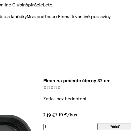
nline Club
Inšpirácie
Leto
so a lahôdky
Mrazené
Tesco Finest
Trvanlivé potraviny
Plech na pečenie čierny 32 cm
Zatiaľ bez hodnotení
7,19 €/kus
7,19 €
Pridať