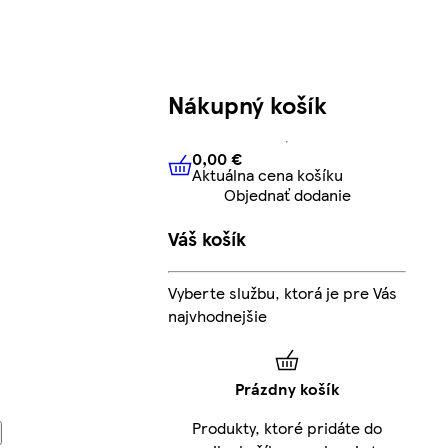
Nákupný košík
0,00 €
Aktuálna cena košíku
0,00 €
Aktuálna cena košíku
Objednať dodanie
Váš košík
Vyberte službu, ktorá je pre Vás
najvhodnejšie
Prázdny košík
Produkty, ktoré pridáte do