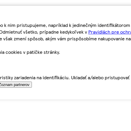
bo k nim pristupujeme, napríklad k jedinečným identifikátoro
o Odmietnuť všetko, prípadne kedykoľvek v
Pravidlách pre ochr
tie však zmení spôsob, akým vám prispôsobíme nakupovanie n
ia cookies v pätičke stránky.
istiky zariadenia na identifikáciu. Ukladať a/alebo pristupova
Zoznam partnerov