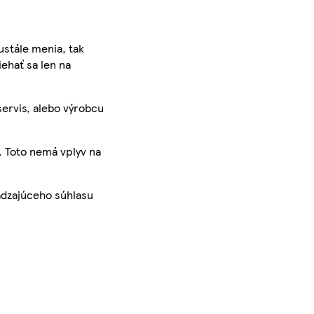
ustále menia, tak
iehať sa len na
servis, alebo výrobcu
. Toto nemá vplyv na
ádzajúceho súhlasu