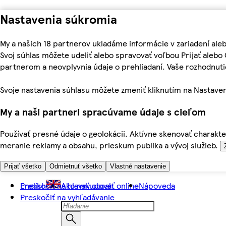
Nastavenia súkromia
My a našich 18 partnerov ukladáme informácie v zariadení ale
Svoj súhlas môžete udeliť alebo spravovať voľbou Prijať aleb
partnerom a neovplyvnia údaje o prehliadaní. Vaše rozhodnu
Svoje nastavenia súhlasu môžete zmeniť kliknutím na Nastaven
My a naši partneri spracúvame údaje s cieľom
Používať presné údaje o geolokácii. Aktívne skenovať charakter
meranie reklamy a obsahu, prieskum publika a vývoj služieb.
Prijať všetko
Odmietnuť všetko
Vlastné nastavenie
Preskočiť na hlavný obsah
English
Ako nakupovať online
Nápoveda
Preskočiť na vyhľadávanie