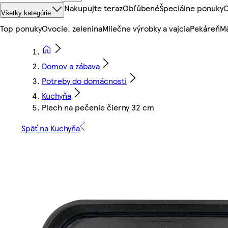
Nakupujte teraz
Obľúbené
Špeciálne ponuky
O
Všetky kategórie
Top ponuky
Ovocie, zelenina
Mliečne výrobky a vajcia
Pekáreň
Mä
Domov a zábava
Potreby do domácnosti
Kuchyňa
Plech na pečenie čierny 32 cm
Späť na Kuchyňa