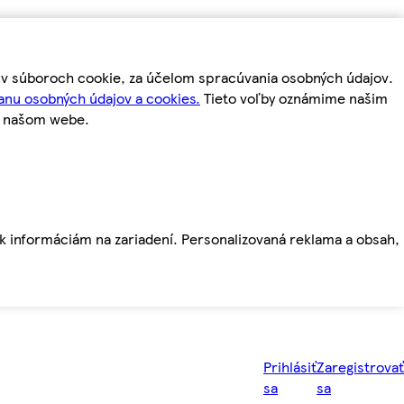
m v súboroch cookie, za účelom spracúvania osobných údajov.
anu osobných údajov a cookies.
Tieto voľby oznámime našim
a našom webe.
ť k informáciám na zariadení. Personalizovaná reklama a obsah,
Prihlásiť
Zaregistrovať
sa
sa