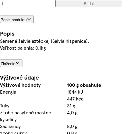
Pridať
Popis produktu
Popis
Semená šalvie aztéckej (Salvia hispanica).
Veľkosť balenia: 0.1kg
Zloženie
Výživové údaje
Výživové hodnoty
100 g obsahuje
Energia
1844 kJ
-
447 kcal
Tuky
31 g
z toho nasýtené mastné
4,0 g
kyseliny
Sacharidy
8,0 g
z toho cukry
0,8 g