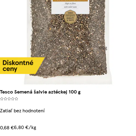
Tesco Semená šalvie aztéckej 100 g
Zatiaľ bez hodnotení
6,80 €/kg
0,68 €