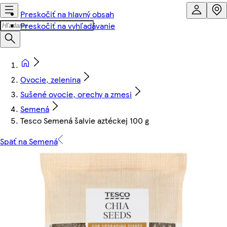
Preskočiť na hlavný obsah
Preskočiť na vyhľadávanie
Ovocie, zelenina
Sušené ovocie, orechy a zmesi
Semená
Tesco Semená šalvie aztéckej 100 g
Späť na Semená