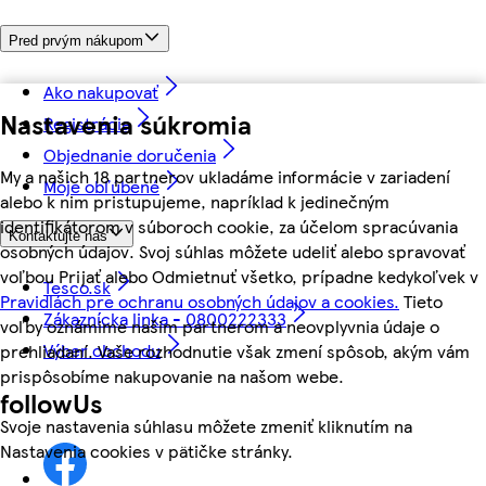
Pred prvým nákupom
Ako nakupovať
Nastavenia súkromia
Registrácia
Objednanie doručenia
My a našich 18 partnerov ukladáme informácie v zariadení
Moje obľúbené
alebo k nim pristupujeme, napríklad k jedinečným
identifikátorom v súboroch cookie, za účelom spracúvania
Kontaktujte nás
osobných údajov. Svoj súhlas môžete udeliť alebo spravovať
voľbou Prijať alebo Odmietnuť všetko, prípadne kedykoľvek v
Tesco.sk
Pravidlách pre ochranu osobných údajov a cookies.
Tieto
Zákaznícka linka - 0800222333
voľby oznámime našim partnerom a neovplyvnia údaje o
Výber obchodu
prehliadaní. Vaše rozhodnutie však zmení spôsob, akým vám
prispôsobíme nakupovanie na našom webe.
followUs
Svoje nastavenia súhlasu môžete zmeniť kliknutím na
Nastavenia cookies v pätičke stránky.