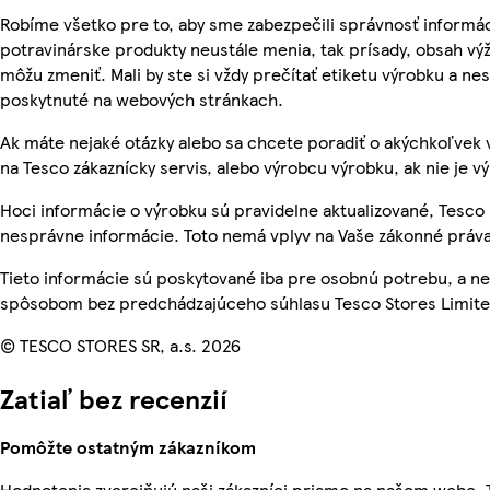
Robíme všetko pre to, aby sme zabezpečili správnosť informác
potravinárske produkty neustále menia, tak prísady, obsah výži
môžu zmeniť. Mali by ste si vždy prečítať etiketu výrobku a ne
poskytnuté na webových stránkach.
Ak máte nejaké otázky alebo sa chcete poradiť o akýchkoľvek 
na Tesco zákaznícky servis, alebo výrobcu výrobku, ak nie je v
Hoci informácie o výrobku sú pravidelne aktualizované, Tesc
nesprávne informácie. Toto nemá vplyv na Vaše zákonné práva
Tieto informácie sú poskytované iba pre osobnú potrebu, a 
spôsobom bez predchádzajúceho súhlasu Tesco Stores Limited
© TESCO STORES SR, a.s. 2026
Zatiaľ bez recenzií
Pomôžte ostatným zákazníkom
Hodnotenia zverejňujú naši zákazníci priamo na našom webe.