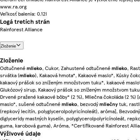
www.ra.org
Veľkosť balenia: 0.12l
Logá tretích strán
Rainforest Alliance
Zloženie
Zloženie
Odtučnené
mlieko
, Cukor, Zahustené odtučnené
mlieko
, Ras
srvátka (
mlieko
), Kakaová hmota*, Kakaové maslo*, Kúsky čoko
kakaový prášok so zníženým množstvom tuku*, kakaové maslo*
Glukózový sirup, Kakaový prášok so zníženým množstvom tuk
Drvené pražené kakaové bôby* (2 %), Mliečna čokoláda (2 %) 
maslo*, sušené odtučnené
mlieko
, bezvodý
mliečny
tuk, rast
(repkový lecitín, polyglycerolpolyricínoleát), aróma], Bezvodn
diglyceridy mastných kyselín, polyglycerolpolyricínoleát, repkov
guma, karobová guma), Aróma, *Certifikované Rainforest Alli
Výživové údaje