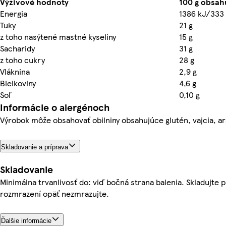
Výživové hodnoty
100 g obsah
Energia
1386 kJ/333 
Tuky
21 g
z toho nasýtené mastné kyseliny
15 g
Sacharidy
31 g
z toho cukry
28 g
Vláknina
2,9 g
Bielkoviny
4,6 g
Soľ
0,10 g
Informácie o alergénoch
Výrobok môže obsahovať obilniny obsahujúce glutén, vajcia, ar
Skladovanie a príprava
Skladovanie
Minimálna trvanlivosť do: viď bočná strana balenia. Skladujte pr
rozmrazení opäť nezmrazujte.
Ďalšie informácie