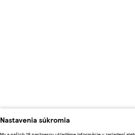
Nastavenia súkromia
My a našich 18 partnerov ukladáme informácie v zariadení ale