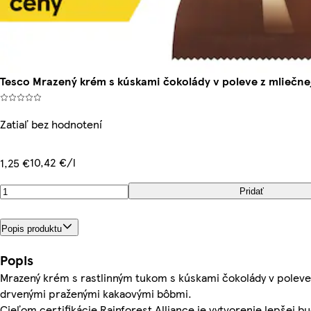
Tesco Mrazený krém s kúskami čokolády v poleve z mliečne
Zatiaľ bez hodnotení
10,42 €/l
1,25 €
Pridať
Popis produktu
Popis
Mrazený krém s rastlinným tukom s kúskami čokolády v poleve 
drvenými praženými kakaovými bôbmi.
Cieľom certifikácie Rainforest Alliance je vytvorenie lepšej b