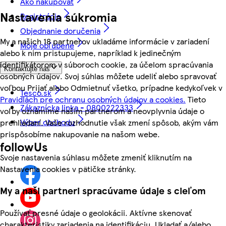
Ako nakupovať
Nastavenia súkromia
Registrácia
Objednanie doručenia
My a našich 18 partnerov ukladáme informácie v zariadení
Moje obľúbené
alebo k nim pristupujeme, napríklad k jedinečným
identifikátorom v súboroch cookie, za účelom spracúvania
Kontaktujte nás
osobných údajov. Svoj súhlas môžete udeliť alebo spravovať
voľbou Prijať alebo Odmietnuť všetko, prípadne kedykoľvek v
Tesco.sk
Pravidlách pre ochranu osobných údajov a cookies.
Tieto
Zákaznícka linka - 0800222333
voľby oznámime našim partnerom a neovplyvnia údaje o
Výber obchodu
prehliadaní. Vaše rozhodnutie však zmení spôsob, akým vám
prispôsobíme nakupovanie na našom webe.
followUs
Svoje nastavenia súhlasu môžete zmeniť kliknutím na
Nastavenia cookies v pätičke stránky.
My a naši partneri spracúvame údaje s cieľom
Používať presné údaje o geolokácii. Aktívne skenovať
charakteristiky zariadenia na identifikáciu. Ukladať a/alebo