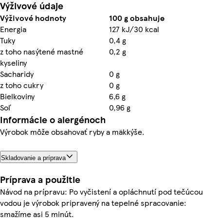
Výživové údaje
Výživové hodnoty
100 g obsahuje
Energia
127 kJ/30 kcal
Tuky
0,4 g
z toho nasýtené mastné
0,2 g
kyseliny
Sacharidy
0 g
z toho cukry
0 g
Bielkoviny
6,6 g
Soľ
0,96 g
Informácie o alergénoch
Výrobok môže obsahovať ryby a mäkkýše.
Skladovanie a príprava
Príprava a použitie
Návod na prípravu: Po vyčistení a opláchnutí pod tečúcou
vodou je výrobok pripravený na tepelné spracovanie:
smažíme asi 5 minút.