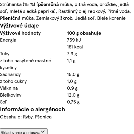
Strúhanka (15 %) (
pšeničná
múka, pitná voda, droždie, jedlá
soľ, mletá sladká paprika), Rastlinný olej repkový, Pitná voda,
Pšeničná
múka, Zemiakový škrob, Jedlá soľ, Biele korenie
Výživové údaje
Výživové hodnoty
100 g obsahuje
Energia
759 kJ
-
181 kcal
Tuky
7,9 g
z toho nasýtené mastné
1,1 g
kyseliny
Sacharidy
15,0 g
z toho cukry
1,0 g
Vláknina
0,9 g
Bielkoviny
12,0 g
Soľ
0,75 g
Informácie o alergénoch
Obsahuje: Ryby, Pšenica
Skladovanie a príprava