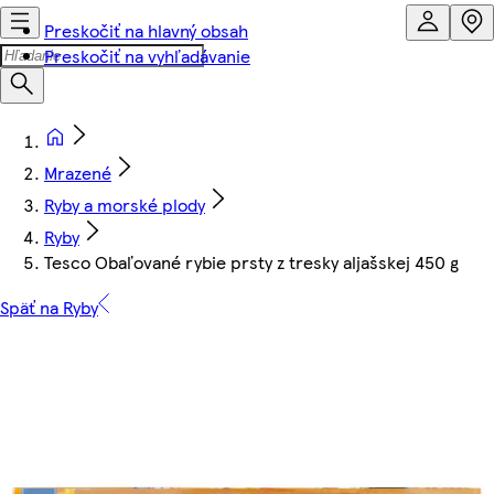
Preskočiť na hlavný obsah
Preskočiť na vyhľadávanie
Mrazené
Ryby a morské plody
Ryby
Tesco Obaľované rybie prsty z tresky aljašskej 450 g
Späť na Ryby