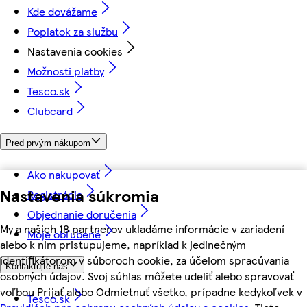
Kde dovážame
Poplatok za službu
Nastavenia cookies
Možnosti platby
Tesco.sk
Clubcard
Pred prvým nákupom
Ako nakupovať
Nastavenia súkromia
Registrácia
Objednanie doručenia
My a našich 18 partnerov ukladáme informácie v zariadení
Moje obľúbené
alebo k nim pristupujeme, napríklad k jedinečným
identifikátorom v súboroch cookie, za účelom spracúvania
Kontaktujte nás
osobných údajov. Svoj súhlas môžete udeliť alebo spravovať
voľbou Prijať alebo Odmietnuť všetko, prípadne kedykoľvek v
Tesco.sk