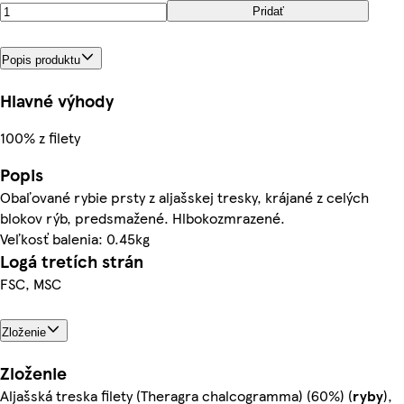
Pridať
Popis produktu
Hlavné výhody
100% z filety
Popis
Obaľované rybie prsty z aljašskej tresky, krájané z celých
blokov rýb, predsmažené. Hlbokozmrazené.
Veľkosť balenia: 0.45kg
Logá tretích strán
FSC, MSC
Zloženie
Zloženie
Aljašská treska filety (Theragra chalcogramma) (60%) (
ryby
),