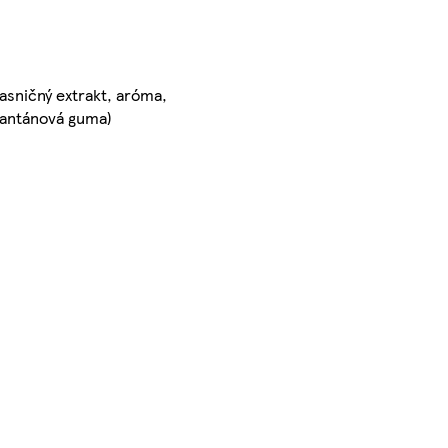
vasničný extrakt, aróma,
(xantánová guma)