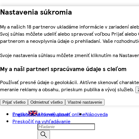
Nastavenia súkromia
My a našich 18 partnerov ukladáme informácie v zariadení ale
Svoj súhlas môžete udeliť alebo spravovať voľbou Prijať aleb
partnerom a neovplyvnia údaje o prehliadaní. Vaše rozhodnu
Svoje nastavenia súhlasu môžete zmeniť kliknutím na Nastaven
My a naši partneri spracúvame údaje s cieľom
Používať presné údaje o geolokácii. Aktívne skenovať charakter
meranie reklamy a obsahu, prieskum publika a vývoj služieb.
Prijať všetko
Odmietnuť všetko
Vlastné nastavenie
Preskočiť na hlavný obsah
English
Ako nakupovať online
Nápoveda
Preskočiť na vyhľadávanie