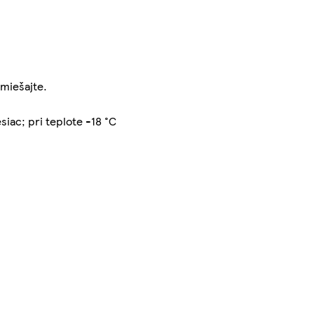
emiešajte.
siac; pri teplote -18 °C