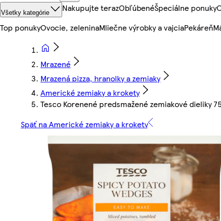
Nakupujte teraz
Obľúbené
Špeciálne ponuky
O
Všetky kategórie
Top ponuky
Ovocie, zelenina
Mliečne výrobky a vajcia
Pekáreň
Mä
Mrazené
Mrazená pizza, hranolky a zemiaky
Americké zemiaky a krokety
Tesco Korenené predsmažené zemiakové dieliky 7
Späť na Americké zemiaky a krokety