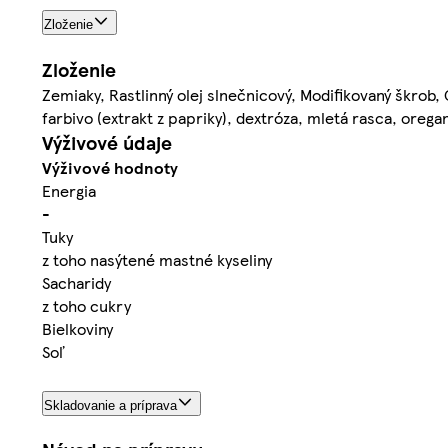
Zloženie
Zloženie
Zemiaky, Rastlinný olej slnečnicový, Modifikovaný škrob,
farbivo (extrakt z papriky), dextróza, mletá rasca, oreg
Výživové údaje
Výživové hodnoty
Energia
-
Tuky
z toho nasýtené mastné kyseliny
Sacharidy
z toho cukry
Bielkoviny
Soľ
Skladovanie a príprava