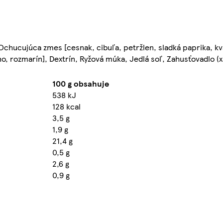
 Ochucujúca zmes [cesnak, cibuľa, petržlen, sladká paprika, k
ano, rozmarín], Dextrín, Ryžová múka, Jedlá soľ, Zahusťovadlo 
100 g obsahuje
538 kJ
128 kcal
3,5 g
1,9 g
21,4 g
0,5 g
2,6 g
0,9 g