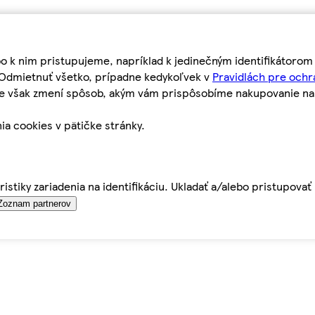
bo k nim pristupujeme, napríklad k jedinečným identifikátoro
o Odmietnuť všetko, prípadne kedykoľvek v
Pravidlách pre ochr
tie však zmení spôsob, akým vám prispôsobíme nakupovanie n
ia cookies v pätičke stránky.
istiky zariadenia na identifikáciu. Ukladať a/alebo pristupova
Zoznam partnerov