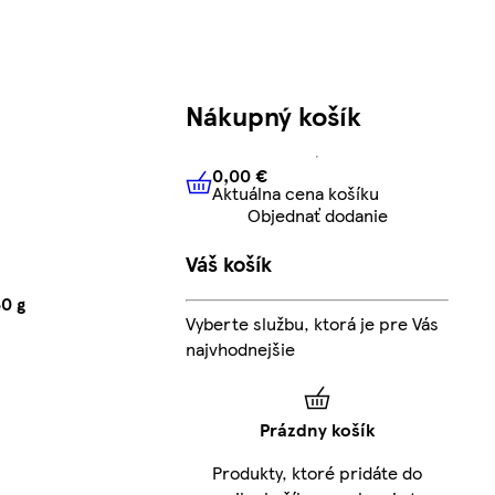
Nákupný košík
0,00 €
Aktuálna cena košíku
0,00 €
Aktuálna cena košíku
Objednať dodanie
Váš košík
0 g
Vyberte službu, ktorá je pre Vás
najvhodnejšie
Prázdny košík
Produkty, ktoré pridáte do