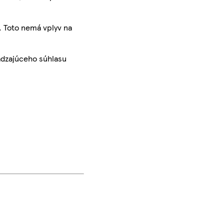
. Toto nemá vplyv na
ádzajúceho súhlasu