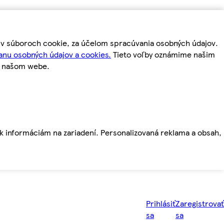
m v súboroch cookie, za účelom spracúvania osobných údajov.
anu osobných údajov a cookies.
Tieto voľby oznámime našim
a našom webe.
ť k informáciám na zariadení. Personalizovaná reklama a obsah,
Prihlásiť
Zaregistrovať
sa
sa