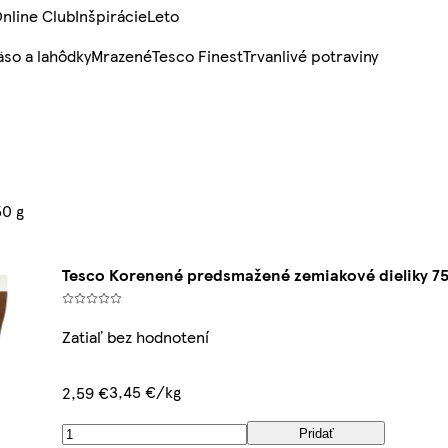
nline Club
Inšpirácie
Leto
so a lahôdky
Mrazené
Tesco Finest
Trvanlivé potraviny
50 g
Tesco Korenené predsmažené zemiakové dieliky 75
Zatiaľ bez hodnotení
3,45 €/kg
2,59 €
Pridať