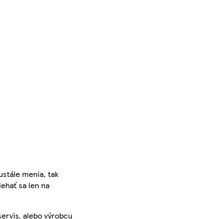
ustále menia, tak
iehať sa len na
servis, alebo výrobcu