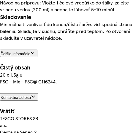
Návod na prípravu: Vložte 1 čajové vrecúško do šálky, zalejte
vriacou vodou (200 ml) a nechajte lúhovať 5-10 minút.
Skladovanie
Minimálna trvanlivosť do konca/číslo šarže: viď spodná strana
balenia. Skladujte v suchu, chráňte pred teplom. Po otvorení
skladujte v uzavretej nádobe.
Ďalšie informácie
Čistý obsah
20 x 1.5g ℮
FSC - Mix - FSC® C116244.
Kontaktná adresa
Vrátiť
TESCO STORES SR
a.s.
Cesta na Senec 2