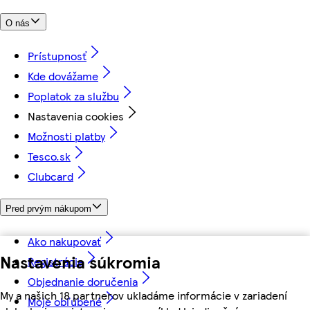
O nás
Prístupnosť
Kde dovážame
Poplatok za službu
Nastavenia cookies
Možnosti platby
Tesco.sk
Clubcard
Pred prvým nákupom
Ako nakupovať
Nastavenia súkromia
Registrácia
Objednanie doručenia
My a našich 18 partnerov ukladáme informácie v zariadení
Moje obľúbené