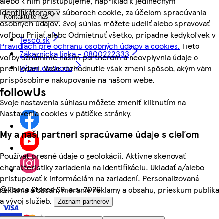
alebo k nim pristupujeme, napríklad k jedinečným
identifikátorom v súboroch cookie, za účelom spracúvania
Kontaktujte nás
osobných údajov. Svoj súhlas môžete udeliť alebo spravovať
voľbou Prijať alebo Odmietnuť všetko, prípadne kedykoľvek v
Tesco.sk
Pravidlách pre ochranu osobných údajov a cookies.
Tieto
Zákaznícka linka - 0800222333
voľby oznámime našim partnerom a neovplyvnia údaje o
Výber obchodu
prehliadaní. Vaše rozhodnutie však zmení spôsob, akým vám
prispôsobíme nakupovanie na našom webe.
followUs
Svoje nastavenia súhlasu môžete zmeniť kliknutím na
Nastavenia cookies v pätičke stránky.
My a naši partneri spracúvame údaje s cieľom
Používať presné údaje o geolokácii. Aktívne skenovať
charakteristiky zariadenia na identifikáciu. Ukladať a/alebo
pristupovať k informáciám na zariadení. Personalizovaná
©
Tesco Stores SR, a.s. 2026
reklama a obsah, meranie reklamy a obsahu, prieskum publika
a vývoj služieb.
Zoznam partnerov