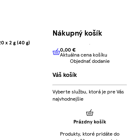
Nákupný košík
 x 2 g (40 g)
0,00 €
Aktuálna cena košíku
0,00 €
Aktuálna cena košíku
Objednať dodanie
Váš košík
Vyberte službu, ktorá je pre Vás
najvhodnejšie
Prázdny košík
Produkty, ktoré pridáte do