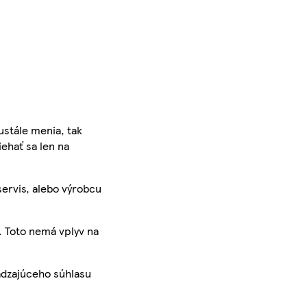
ustále menia, tak
iehať sa len na
servis, alebo výrobcu
. Toto nemá vplyv na
ádzajúceho súhlasu