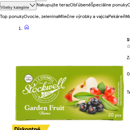
Nakupujte teraz
Obľúbené
Špeciálne ponuky
O
Všetky kategórie
Top ponuky
Ovocie, zelenina
Mliečne výrobky a vajcia
Pekáreň
Mä
S
Z
0
T