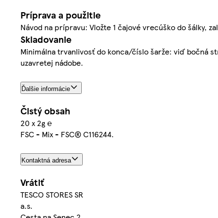
Príprava a použitie
Návod na prípravu: Vložte 1 čajové vrecúško do šálky, za
Skladovanie
Minimálna trvanlivosť do konca/číslo šarže: viď bočná st
uzavretej nádobe.
Ďalšie informácie
Čistý obsah
20 x 2g ℮
FSC - Mix - FSC® C116244.
Kontaktná adresa
Vrátiť
TESCO STORES SR
a.s.
Cesta na Senec 2