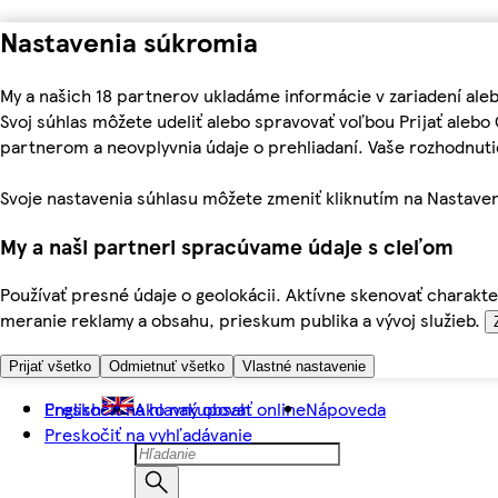
Nastavenia súkromia
My a našich 18 partnerov ukladáme informácie v zariadení ale
Svoj súhlas môžete udeliť alebo spravovať voľbou Prijať aleb
partnerom a neovplyvnia údaje o prehliadaní. Vaše rozhodnu
Svoje nastavenia súhlasu môžete zmeniť kliknutím na Nastaven
My a naši partneri spracúvame údaje s cieľom
Používať presné údaje o geolokácii. Aktívne skenovať charakter
meranie reklamy a obsahu, prieskum publika a vývoj služieb.
Prijať všetko
Odmietnuť všetko
Vlastné nastavenie
Preskočiť na hlavný obsah
English
Ako nakupovať online
Nápoveda
Preskočiť na vyhľadávanie