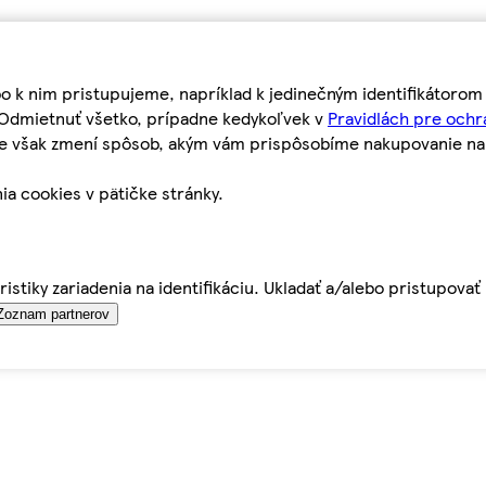
bo k nim pristupujeme, napríklad k jedinečným identifikátoro
o Odmietnuť všetko, prípadne kedykoľvek v
Pravidlách pre ochr
tie však zmení spôsob, akým vám prispôsobíme nakupovanie n
ia cookies v pätičke stránky.
istiky zariadenia na identifikáciu. Ukladať a/alebo pristupova
Zoznam partnerov