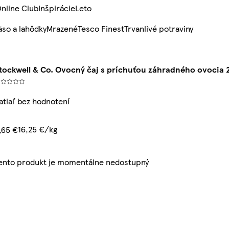
nline Club
Inšpirácie
Leto
so a lahôdky
Mrazené
Tesco Finest
Trvanlivé potraviny
tockwell & Co. Ovocný čaj s príchuťou záhradného ovocia 20
atiaľ bez hodnotení
16,25 €/kg
,65 €
ento produkt je momentálne nedostupný