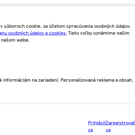
m v súboroch cookie, za účelom spracúvania osobných údajov.
anu osobných údajov a cookies.
Tieto voľby oznámime našim
a našom webe.
ť k informáciám na zariadení. Personalizovaná reklama a obsah,
Prihlásiť
Zaregistrovať
sa
sa