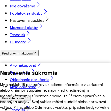
Kde dovážame
Poplatok za službu
Nastavenia cookies
Možnosti platby
Tesco.sk
Clubcard
Pred prvým nákupom
Ako nakupovať
Nastavenia súkromia
Registrácia
Objednanie doručenia
My a našich 18 partnerov ukladáme informácie v zariadení
Moje obľúbené
alebo k nim pristupujeme, napríklad k jedinečným
identifikátorom v súboroch cookie, za účelom spracúvania
Kontaktujte nás
osobných údajov. Svoj súhlas môžete udeliť alebo spravovať
voľbou Prijať alebo Odmietnuť všetko, prípadne kedykoľvek v
Tesco.sk