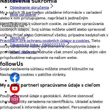
Nastavenia súkromia
Registrácia
Objednanie doručenia
My a našich 18 partnerov ukladáme informácie v zariadení
Moje obľúbené
alebo k nim pristupujeme, napríklad k jedinečným
identifikátorom v súboroch cookie, za účelom spracúvania
Kontaktujte nás
osobných údajov. Svoj súhlas môžete udeliť alebo spravovať
voľbou Prijať alebo Odmietnuť všetko, prípadne kedykoľvek v
Tesco.sk
Pravidlách pre ochranu osobných údajov a cookies.
Tieto
Zákaznícka linka - 0800222333
voľby oznámime našim partnerom a neovplyvnia údaje o
Výber obchodu
prehliadaní. Vaše rozhodnutie však zmení spôsob, akým vám
prispôsobíme nakupovanie na našom webe.
followUs
Svoje nastavenia súhlasu môžete zmeniť kliknutím na
Nastavenia cookies v pätičke stránky.
My a naši partneri spracúvame údaje s cieľom
Používať presné údaje o geolokácii. Aktívne skenovať
charakteristiky zariadenia na identifikáciu. Ukladať a/alebo
pristupovať k informáciám na zariadení. Personalizovaná