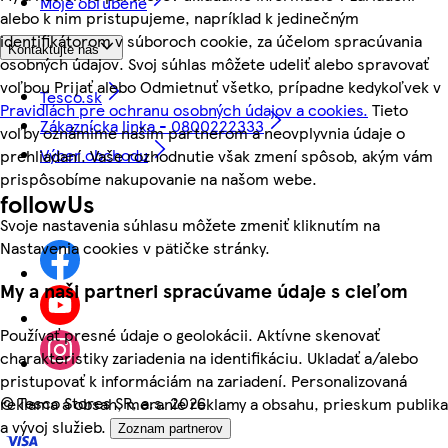
Moje obľúbené
alebo k nim pristupujeme, napríklad k jedinečným
identifikátorom v súboroch cookie, za účelom spracúvania
Kontaktujte nás
osobných údajov. Svoj súhlas môžete udeliť alebo spravovať
voľbou Prijať alebo Odmietnuť všetko, prípadne kedykoľvek v
Tesco.sk
Pravidlách pre ochranu osobných údajov a cookies.
Tieto
Zákaznícka linka - 0800222333
voľby oznámime našim partnerom a neovplyvnia údaje o
Výber obchodu
prehliadaní. Vaše rozhodnutie však zmení spôsob, akým vám
prispôsobíme nakupovanie na našom webe.
followUs
Svoje nastavenia súhlasu môžete zmeniť kliknutím na
Nastavenia cookies v pätičke stránky.
My a naši partneri spracúvame údaje s cieľom
Používať presné údaje o geolokácii. Aktívne skenovať
charakteristiky zariadenia na identifikáciu. Ukladať a/alebo
pristupovať k informáciám na zariadení. Personalizovaná
©
Tesco Stores SR, a.s. 2026
reklama a obsah, meranie reklamy a obsahu, prieskum publika
a vývoj služieb.
Zoznam partnerov