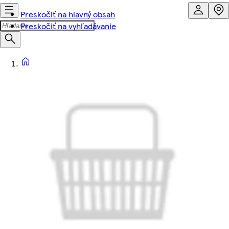
Preskočiť na hlavný obsah
Preskočiť na vyhľadávanie