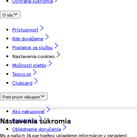
Ochrana súkromia
O nás
Prístupnosť
Kde dovážame
Poplatok za službu
Nastavenia cookies
Možnosti platby
Tesco.sk
Clubcard
Pred prvým nákupom
Ako nakupovať
Nastavenia súkromia
Registrácia
Objednanie doručenia
My a našich 18 partnerov ukladáme informácie v zariadení