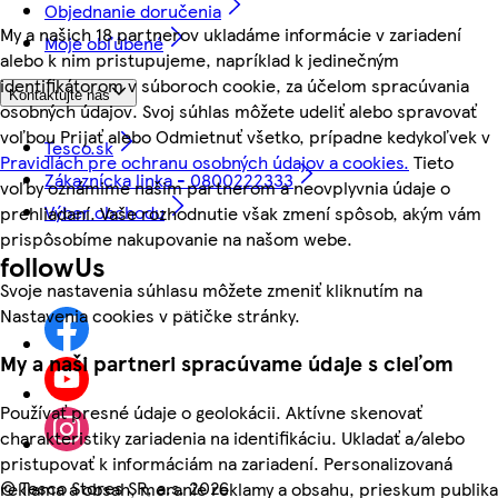
Objednanie doručenia
My a našich 18 partnerov ukladáme informácie v zariadení
Moje obľúbené
alebo k nim pristupujeme, napríklad k jedinečným
identifikátorom v súboroch cookie, za účelom spracúvania
Kontaktujte nás
osobných údajov. Svoj súhlas môžete udeliť alebo spravovať
voľbou Prijať alebo Odmietnuť všetko, prípadne kedykoľvek v
Tesco.sk
Pravidlách pre ochranu osobných údajov a cookies.
Tieto
Zákaznícka linka - 0800222333
voľby oznámime našim partnerom a neovplyvnia údaje o
Výber obchodu
prehliadaní. Vaše rozhodnutie však zmení spôsob, akým vám
prispôsobíme nakupovanie na našom webe.
followUs
Svoje nastavenia súhlasu môžete zmeniť kliknutím na
Nastavenia cookies v pätičke stránky.
My a naši partneri spracúvame údaje s cieľom
Používať presné údaje o geolokácii. Aktívne skenovať
charakteristiky zariadenia na identifikáciu. Ukladať a/alebo
pristupovať k informáciám na zariadení. Personalizovaná
©
Tesco Stores SR, a.s. 2026
reklama a obsah, meranie reklamy a obsahu, prieskum publika