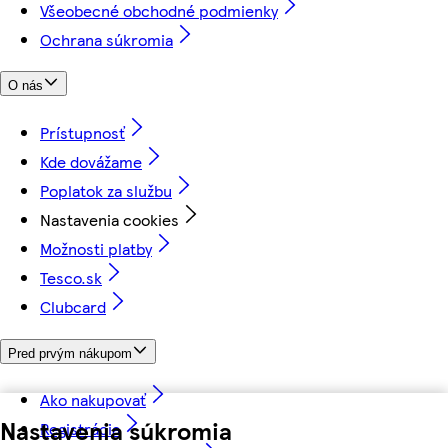
Všeobecné obchodné podmienky
Ochrana súkromia
O nás
Prístupnosť
Kde dovážame
Poplatok za službu
Nastavenia cookies
Možnosti platby
Tesco.sk
Clubcard
Pred prvým nákupom
Ako nakupovať
Nastavenia súkromia
Registrácia