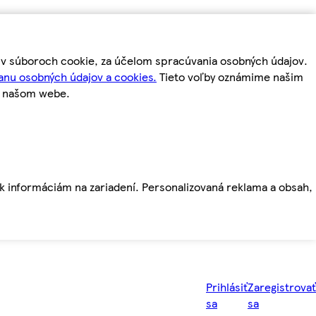
m v súboroch cookie, za účelom spracúvania osobných údajov.
anu osobných údajov a cookies.
Tieto voľby oznámime našim
a našom webe.
ť k informáciám na zariadení. Personalizovaná reklama a obsah,
Prihlásiť
Zaregistrovať
sa
sa