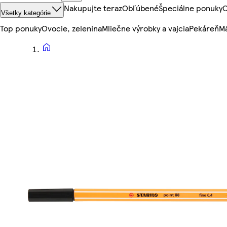
Nakupujte teraz
Obľúbené
Špeciálne ponuky
O
Všetky kategórie
Top ponuky
Ovocie, zelenina
Mliečne výrobky a vajcia
Pekáreň
Mä