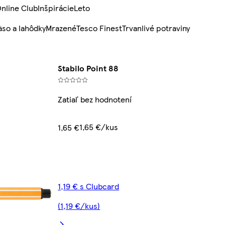
nline Club
Inšpirácie
Leto
so a lahôdky
Mrazené
Tesco Finest
Trvanlivé potraviny
Stabilo Point 88
Zatiaľ bez hodnotení
1,65 €/kus
1,65 €
1,19 € s Clubcard
(1,19 €/kus)