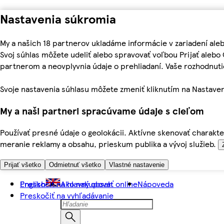
Nastavenia súkromia
My a našich 18 partnerov ukladáme informácie v zariadení ale
Svoj súhlas môžete udeliť alebo spravovať voľbou Prijať aleb
partnerom a neovplyvnia údaje o prehliadaní. Vaše rozhodnu
Svoje nastavenia súhlasu môžete zmeniť kliknutím na Nastaven
My a naši partneri spracúvame údaje s cieľom
Používať presné údaje o geolokácii. Aktívne skenovať charakter
meranie reklamy a obsahu, prieskum publika a vývoj služieb.
Prijať všetko
Odmietnuť všetko
Vlastné nastavenie
Preskočiť na hlavný obsah
English
Ako nakupovať online
Nápoveda
Preskočiť na vyhľadávanie