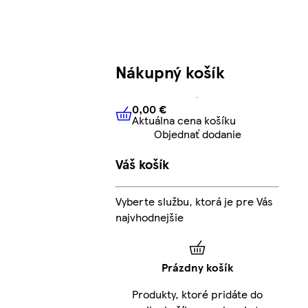
Nákupný košík
0,00 €
Aktuálna cena košíku
0,00 €
Aktuálna cena košíku
Objednať dodanie
Váš košík
Vyberte službu, ktorá je pre Vás
najvhodnejšie
Prázdny košík
Produkty, ktoré pridáte do