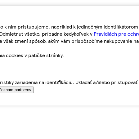
bo k nim pristupujeme, napríklad k jedinečným identifikátoro
o Odmietnuť všetko, prípadne kedykoľvek v
Pravidlách pre ochr
tie však zmení spôsob, akým vám prispôsobíme nakupovanie n
ia cookies v pätičke stránky.
istiky zariadenia na identifikáciu. Ukladať a/alebo pristupova
Zoznam partnerov