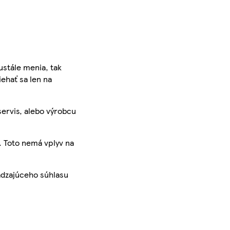
ustále menia, tak
iehať sa len na
servis, alebo výrobcu
. Toto nemá vplyv na
ádzajúceho súhlasu