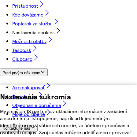
Prístupnosť
Kde dovážame
Poplatok za službu
Nastavenia cookies
Možnosti platby
Tesco.sk
Clubcard
Pred prvým nákupom
Ako nakupovať
Nastavenia súkromia
Registrácia
Objednanie doručenia
My a našich 18 partnerov ukladáme informácie v zariadení
Moje obľúbené
alebo k nim pristupujeme, napríklad k jedinečným
identifikátorom v súboroch cookie, za účelom spracúvania
Kontaktujte nás
osobných údajov. Svoj súhlas môžete udeliť alebo spravovať