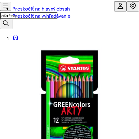
Preskočiť na hlavný obsah
Preskočiť na vyhľadávanie