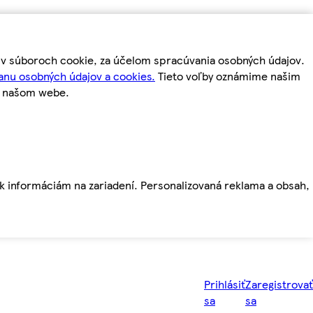
m v súboroch cookie, za účelom spracúvania osobných údajov.
anu osobných údajov a cookies.
Tieto voľby oznámime našim
a našom webe.
ť k informáciám na zariadení. Personalizovaná reklama a obsah,
Prihlásiť
Zaregistrovať
sa
sa