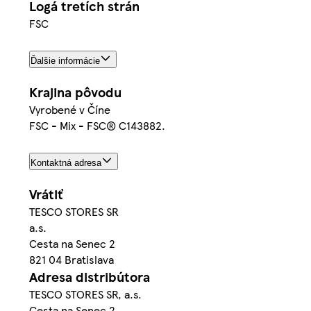
Logá tretích strán
FSC
Ďalšie informácie
Krajina pôvodu
Vyrobené v Číne
FSC - Mix - FSC® C143882.
Kontaktná adresa
Vrátiť
TESCO STORES SR
a.s.
Cesta na Senec 2
821 04 Bratislava
Adresa distribútora
TESCO STORES SR, a.s.
Cesta na Senec 2