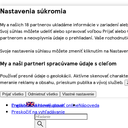
Nastavenia súkromia
My a našich 18 partnerov ukladáme informácie v zariadení ale
Svoj súhlas môžete udeliť alebo spravovať voľbou Prijať aleb
partnerom a neovplyvnia údaje o prehliadaní. Vaše rozhodnu
Svoje nastavenia súhlasu môžete zmeniť kliknutím na Nastaven
My a naši partneri spracúvame údaje s cieľom
Používať presné údaje o geolokácii. Aktívne skenovať charakter
meranie reklamy a obsahu, prieskum publika a vývoj služieb.
Prijať všetko
Odmietnuť všetko
Vlastné nastavenie
Preskočiť na hlavný obsah
English
Ako nakupovať online
Nápoveda
Preskočiť na vyhľadávanie