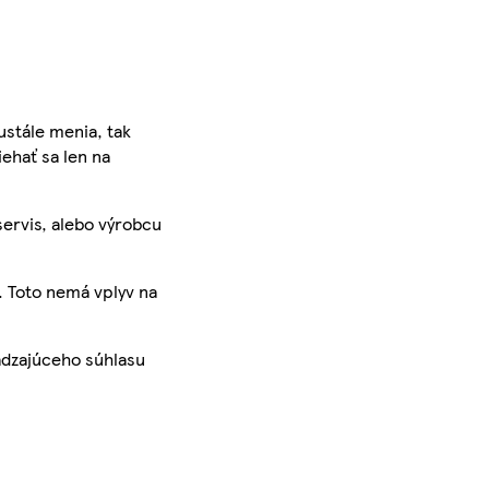
ustále menia, tak
iehať sa len na
servis, alebo výrobcu
. Toto nemá vplyv na
ádzajúceho súhlasu