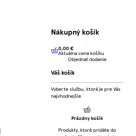
Nákupný košík
0,00 €
Aktuálna cena košíku
0,00 €
Aktuálna cena košíku
Objednať dodanie
Váš košík
Vyberte službu, ktorá je pre Vás
najvhodnejšie
Prázdny košík
Produkty, ktoré pridáte do