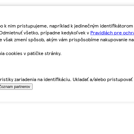
bo k nim pristupujeme, napríklad k jedinečným identifikátoro
o Odmietnuť všetko, prípadne kedykoľvek v
Pravidlách pre ochr
tie však zmení spôsob, akým vám prispôsobíme nakupovanie n
ia cookies v pätičke stránky.
istiky zariadenia na identifikáciu. Ukladať a/alebo pristupova
Zoznam partnerov