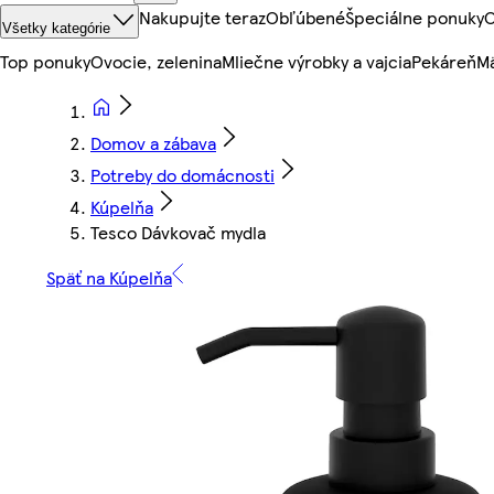
Nakupujte teraz
Obľúbené
Špeciálne ponuky
O
Všetky kategórie
Top ponuky
Ovocie, zelenina
Mliečne výrobky a vajcia
Pekáreň
Mä
Domov a zábava
Potreby do domácnosti
Kúpelňa
Tesco Dávkovač mydla
Späť na Kúpelňa