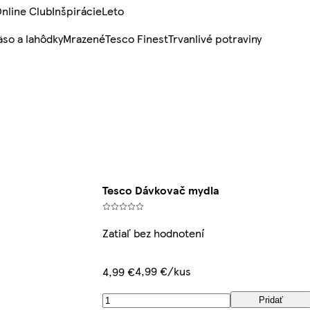
nline Club
Inšpirácie
Leto
so a lahôdky
Mrazené
Tesco Finest
Trvanlivé potraviny
Tesco Dávkovač mydla
Zatiaľ bez hodnotení
4,99 €/kus
4,99 €
Pridať