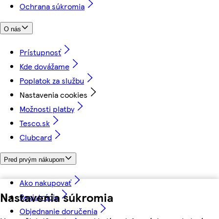
Ochrana súkromia
O nás
Prístupnosť
Kde dovážame
Poplatok za službu
Nastavenia cookies
Možnosti platby
Tesco.sk
Clubcard
Pred prvým nákupom
Ako nakupovať
Nastavenia súkromia
Registrácia
Objednanie doručenia