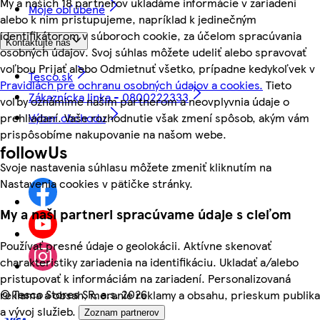
My a našich 18 partnerov ukladáme informácie v zariadení
Moje obľúbené
alebo k nim pristupujeme, napríklad k jedinečným
identifikátorom v súboroch cookie, za účelom spracúvania
Kontaktujte nás
osobných údajov. Svoj súhlas môžete udeliť alebo spravovať
voľbou Prijať alebo Odmietnuť všetko, prípadne kedykoľvek v
Tesco.sk
Pravidlách pre ochranu osobných údajov a cookies.
Tieto
Zákaznícka linka - 0800222333
voľby oznámime našim partnerom a neovplyvnia údaje o
Výber obchodu
prehliadaní. Vaše rozhodnutie však zmení spôsob, akým vám
prispôsobíme nakupovanie na našom webe.
followUs
Svoje nastavenia súhlasu môžete zmeniť kliknutím na
Nastavenia cookies v pätičke stránky.
My a naši partneri spracúvame údaje s cieľom
Používať presné údaje o geolokácii. Aktívne skenovať
charakteristiky zariadenia na identifikáciu. Ukladať a/alebo
pristupovať k informáciám na zariadení. Personalizovaná
©
Tesco Stores SR, a.s. 2026
reklama a obsah, meranie reklamy a obsahu, prieskum publika
a vývoj služieb.
Zoznam partnerov