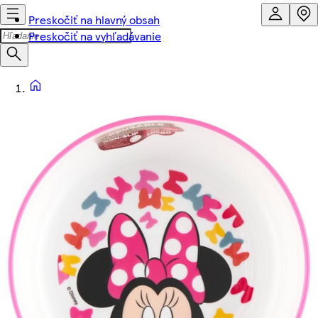
Preskočiť na hlavný obsah
Preskočiť na vyhľadávanie